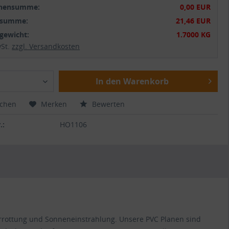
chensumme:
0,00 EUR
tsumme:
21,46 EUR
gewicht:
1.7000 KG
wSt.
zzgl. Versandkosten
In den Warenkorb
ichen
Merken
Bewerten
.:
HO1106
Verrottung und Sonneneinstrahlung. Unsere PVC Planen sind