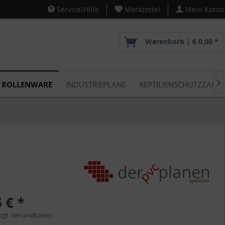
Service/Hilfe
Merkzettel
Mein Konto
Warenkorb |
€ 0,00 *
ROLLENWARE
INDUSTRIEPLANE
REPTILIENSCHUTZZAUN

 € *
zgl. Versandkosten