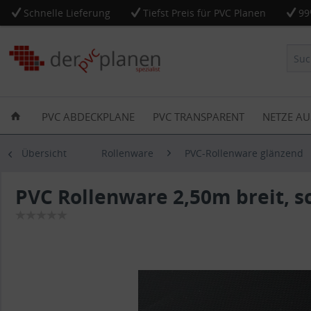
Schnelle Lieferung
Tiefst Preis für PVC Planen
99
PVC ABDECKPLANE
PVC TRANSPARENT
NETZE AU
Übersicht
Rollenware
PVC-Rollenware glänzend
PVC Rollenware 2,50m breit, 