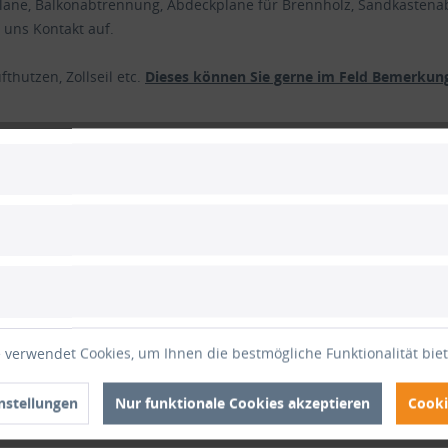
plane, Balkonabtrennung, Abdeckplane für Brennholz, Sandkastena
 uns Kontakt auf.
thutzen, Zollseil etc.
Dieses können Sie gerne im Feld Bemerkung
 Plane
hfestgewebe (LKW-Plane), ca. 680 g/qm
warz RAL 9005
 verwendet Cookies, um Ihnen die bestmögliche Funktionalität bie
nstellungen
Nur funktionale Cookies akzeptieren
Cooki