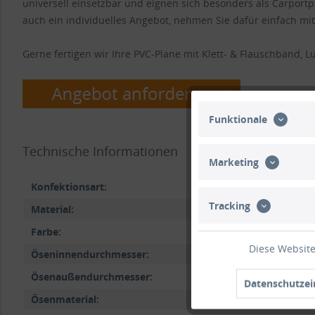
universell einsetzbar und eignen sich besonders als Carport
auch ein individuelles Angebot, nehmen Sie dafür einfach mit
Gerne fertigen wir Ihre PVC-Plane mit Klett- & Flauschband, Luf
Funktionale
Technische Informationen
Marketing
Konfektionsart:
PVC
Tracking
Material:
Hoc
Farbe:
Sch
Diese Website
Öseninnendurchmesser:
Ösenaußendurchmesser:
Datenschutzei
Ösenmaterial: