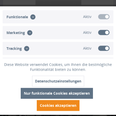
PVC Schweißvorhang rot 140cm x 160cm
Aktiv
Funktionale
Schweißschutzvorhang PVC rot-transparent PVC
Schweißschutzvorhang rot-transparent für Werkstatt,
Aktiv
Marketing
Industrie und Fertigung. Lichtreduzierend und robust.
Schweißschutzvorhang PVC für Werkstatt, Industrie und
Fertigung Unser PVC...
Aktiv
Tracking
€ 49,98 *
Merken
Diese Website verwendet Cookies, um Ihnen die bestmögliche
Funktionalität bieten zu können.
Lieferzeit ca. 5 Werktage
Datenschutzeinstellungen
Nur funktionale Cookies akzeptieren
Cookies akzeptieren