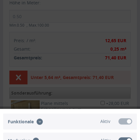
Höhe in Meter:
Min.0.50
Max.100.00
Preis:
/
m²
:
12,65 EUR
Gesamt
:
0,25 m²
Gesamtpreis:
71,40 EUR
Unter
5,64 m²
,
Gesamtpreis:
71,40 EUR
Sonderausführung:
Plane mittels
+28,00 EUR
Schnallriemen zum
aufrollen :
Aktiv
Funktionale
Tür mit 2x Reißverschluss:
+82,00 EUR