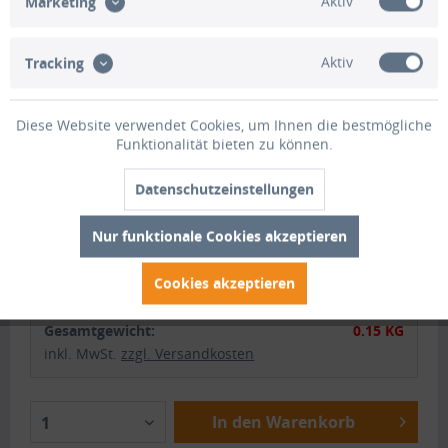
Aktiv
Marketing
Fenster klein (bis 1,25m²):
+96,00 EUR
Fenster groß (ab 1,25m²):
+130,00
Aktiv
Tracking
EUR
Diese Website verwendet Cookies, um Ihnen die bestmögliche
Versandoption:
Funktionalität bieten zu können.
gefaltet versenden
Datenschutzeinstellungen
Nur funktionale Cookies akzeptieren
Preis:
12,65 EUR
+
Zwischensumme:
0,00 EUR
Cookies akzeptieren
Gesamtsumme:
84,05 EUR
Gesamtgewicht:
0.15 KG
inkl. MwSt.
zzgl. Versandkosten
In den Warenkorb
1