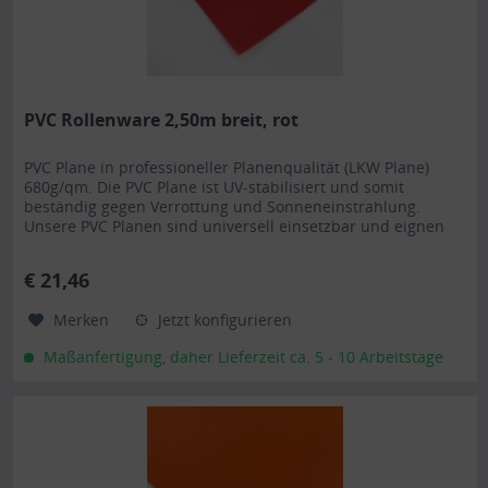
PVC Rollenware 2,50m breit, rot
PVC Plane in professioneller Planenqualität (LKW Plane)
680g/qm. Die PVC Plane ist UV-stabilisiert und somit
beständig gegen Verrottung und Sonneneinstrahlung.
Unsere PVC Planen sind universell einsetzbar und eignen
sich besonders als Carportplane, Balkonabtrennung,
Abdeckplane für Brennholz, Sandkastenabdeckung oder für
€ 21,46
Ihren Anhänger. Gerne erstellen wir Ihnen auch ein...
Merken
Jetzt konfigurieren
Maßanfertigung, daher Lieferzeit ca. 5 - 10 Arbeitstage