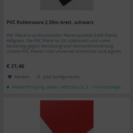
PVC Rollenware 2,50m breit, schwarz
PVC Plane in professioneller Planenqualität (LKW Plane)
680g/qm. Die PVC Plane ist UV-stabilisiert und somit
beständig gegen Verrottung und Sonneneinstrahlung.
Unsere PVC Planen sind universell einsetzbar und eignen
sich besonders als Carportplane, Balkonabtrennung,
Abdeckplane für Brennholz, Sandkastenabdeckung oder für
€ 21,46
Ihren Anhänger. Gerne erstellen wir Ihnen auch ein...
Merken
Jetzt konfigurieren
Maßanfertigung, daher Lieferzeit ca. 5 - 10 Arbeitstage