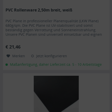
PVC Rollenware 2,50m breit, weiß
PVC Plane in professioneller Planenqualität (LKW Plane)
680g/qm. Die PVC Plane ist UV-stabilisiert und somit
beständig gegen Verrottung und Sonneneinstrahlung.
Unsere PVC Planen sind universell einsetzbar und eignen
sich besonders als Carportplane, Balkonabtrennung,
Abdeckplane für Brennholz, Sandkastenabdeckung oder für
€ 21,46
Ihren Anhänger. Gerne erstellen wir Ihnen auch ein...
Merken
Jetzt konfigurieren
Maßanfertigung, daher Lieferzeit ca. 5 - 10 Arbeitstage