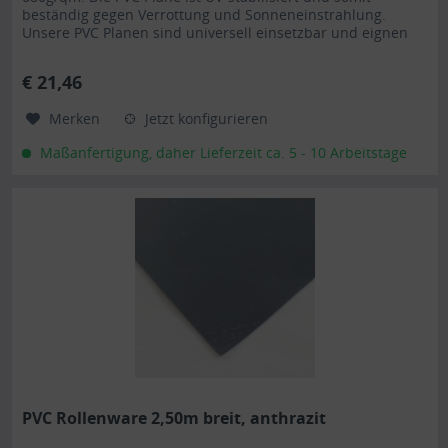
beständig gegen Verrottung und Sonneneinstrahlung.
Unsere PVC Planen sind universell einsetzbar und eignen
sich besonders als Carportplane, Balkonabtrennung,
Abdeckplane für Brennholz, Sandkastenabdeckung oder für
€ 21,46
Ihren Anhänger. Gerne erstellen wir Ihnen auch ein...
Merken
Jetzt konfigurieren
Maßanfertigung, daher Lieferzeit ca. 5 - 10 Arbeitstage
PVC Rollenware 2,50m breit, anthrazit