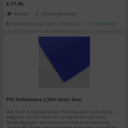
€ 21,46
Ihren Anhänger. Gerne erstellen wir Ihnen auch ein...
Merken
Jetzt konfigurieren
Maßanfertigung, daher Lieferzeit ca. 5 - 10 Arbeitstage
PVC Rollenware 2,50m breit, blau
PVC Plane in professioneller Planenqualität (LKW Plane)
680g/qm. Die PVC Plane ist UV-stabilisiert und somit
beständig gegen Verrottung und Sonneneinstrahlung.
Unsere PVC Planen sind universell einsetzbar und eignen