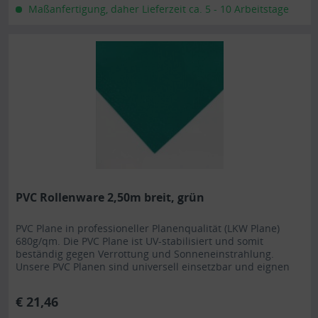
Maßanfertigung, daher Lieferzeit ca. 5 - 10 Arbeitstage
PVC Rollenware 2,50m breit, grün
PVC Plane in professioneller Planenqualität (LKW Plane)
680g/qm. Die PVC Plane ist UV-stabilisiert und somit
beständig gegen Verrottung und Sonneneinstrahlung.
Unsere PVC Planen sind universell einsetzbar und eignen
sich besonders als Carportplane, Balkonabtrennung,
Abdeckplane für Brennholz, Sandkastenabdeckung oder für
€ 21,46
Ihren Anhänger. Gerne erstellen wir Ihnen auch ein...