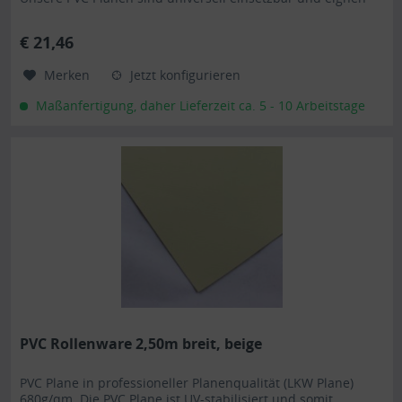
sich besonders als Carportplane, Balkonabtrennung,
Abdeckplane für Brennholz, Sandkastenabdeckung oder für
€ 21,46
Ihren Anhänger. Gerne erstellen wir Ihnen auch ein...
Merken
Jetzt konfigurieren
Maßanfertigung, daher Lieferzeit ca. 5 - 10 Arbeitstage
PVC Rollenware 2,50m breit, beige
PVC Plane in professioneller Planenqualität (LKW Plane)
680g/qm. Die PVC Plane ist UV-stabilisiert und somit