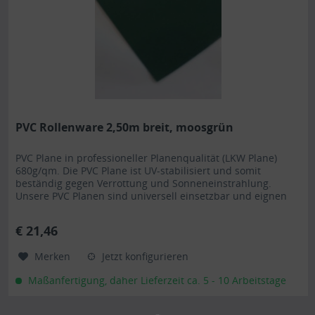
PVC Rollenware 2,50m breit, moosgrün
PVC Plane in professioneller Planenqualität (LKW Plane)
680g/qm. Die PVC Plane ist UV-stabilisiert und somit
beständig gegen Verrottung und Sonneneinstrahlung.
Unsere PVC Planen sind universell einsetzbar und eignen
sich besonders als Carportplane, Balkonabtrennung,
Abdeckplane für Brennholz, Sandkastenabdeckung oder für
€ 21,46
Ihren Anhänger. Gerne erstellen wir Ihnen auch ein...
Merken
Jetzt konfigurieren
Maßanfertigung, daher Lieferzeit ca. 5 - 10 Arbeitstage