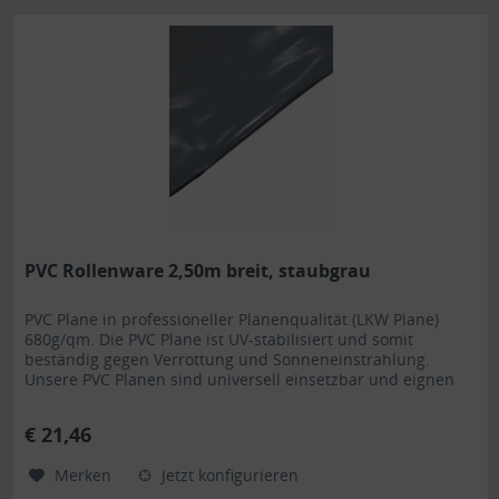
PVC Rollenware 2,50m breit, staubgrau
PVC Plane in professioneller Planenqualität (LKW Plane)
680g/qm. Die PVC Plane ist UV-stabilisiert und somit
beständig gegen Verrottung und Sonneneinstrahlung.
Unsere PVC Planen sind universell einsetzbar und eignen
sich besonders als Carportplane, Balkonabtrennung,
Abdeckplane für Brennholz, Sandkastenabdeckung oder für
€ 21,46
Ihren Anhänger. Gerne erstellen wir Ihnen auch ein...
Merken
Jetzt konfigurieren