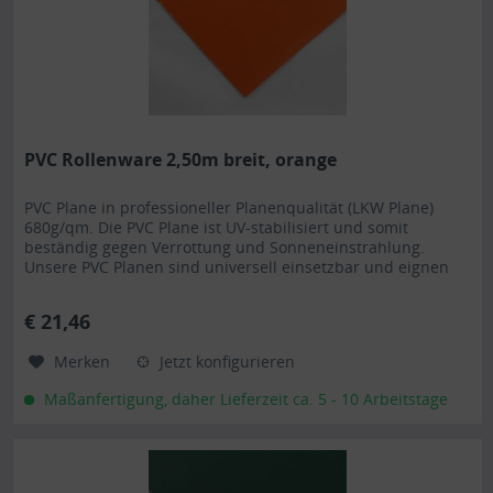
PVC Rollenware 2,50m breit, orange
PVC Plane in professioneller Planenqualität (LKW Plane)
680g/qm. Die PVC Plane ist UV-stabilisiert und somit
beständig gegen Verrottung und Sonneneinstrahlung.
Unsere PVC Planen sind universell einsetzbar und eignen
sich besonders als Carportplane, Balkonabtrennung,
Abdeckplane für Brennholz, Sandkastenabdeckung oder für
€ 21,46
Ihren Anhänger. Gerne erstellen wir Ihnen auch ein...
Merken
Jetzt konfigurieren
Maßanfertigung, daher Lieferzeit ca. 5 - 10 Arbeitstage