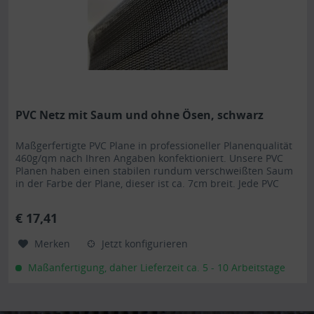
PVC Netz mit Saum und ohne Ösen, schwarz
Maßgerfertigte PVC Plane in professioneller Planenqualität
460g/qm nach Ihren Angaben konfektioniert. Unsere PVC
Planen haben einen stabilen rundum verschweißten Saum
in der Farbe der Plane, dieser ist ca. 7cm breit. Jede PVC
Plane lässt sich bei uns mit verzinkten Ösen oder auf
Wunsch auch mit Edelstahlösen ausstatten. Die PVC Plane
€ 17,41
ist UV-stabilisiert und somit beständig...
Merken
Jetzt konfigurieren
Maßanfertigung, daher Lieferzeit ca. 5 - 10 Arbeitstage