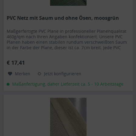
PVC Netz mit Saum und ohne Ösen, moosgrün
Maßgerfertigte PVC Plane in professioneller Planenqualität
460g/qm nach Ihren Angaben konfektioniert. Unsere PVC
Planen haben einen stabilen rundum verschweißten Saum
in der Farbe der Plane, dieser ist ca. 7cm breit. Jede PVC
Plane lässt sich bei uns mit verzinkten Ösen oder auf
Wunsch auch mit Edelstahlösen ausstatten. Die PVC Plane
€ 17,41
ist UV-stabilisiert und somit beständig...
Merken
Jetzt konfigurieren
Maßanfertigung, daher Lieferzeit ca. 5 - 10 Arbeitstage