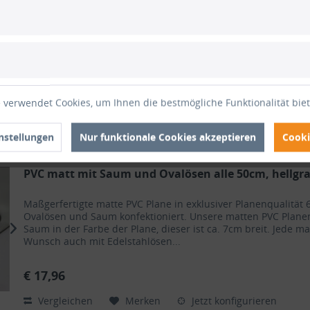
Ovalösen und Saum konfektioniert. Unsere matten PVC Plan
Saum in der Farbe der Plane, dieser ist ca. 7cm breit. Jede m
Wunsch auch mit Edelstahlösen...
€ 17,14
Vergleichen
Merken
Jetzt konfigurieren
 verwendet Cookies, um Ihnen die bestmögliche Funktionalität bie
Lieferzeit ca. 5 - 10 Arbeitstage
nstellungen
Nur funktionale Cookies akzeptieren
Cooki
PVC matt mit Saum und Ovalösen alle 50cm, hellgr
Maßgerfertigte matte PVC Plane in exklusiver Planenqualit
Ovalösen und Saum konfektioniert. Unsere matten PVC Plan
Saum in der Farbe der Plane, dieser ist ca. 7cm breit. Jede m
Wunsch auch mit Edelstahlösen...
€ 17,96
Vergleichen
Merken
Jetzt konfigurieren