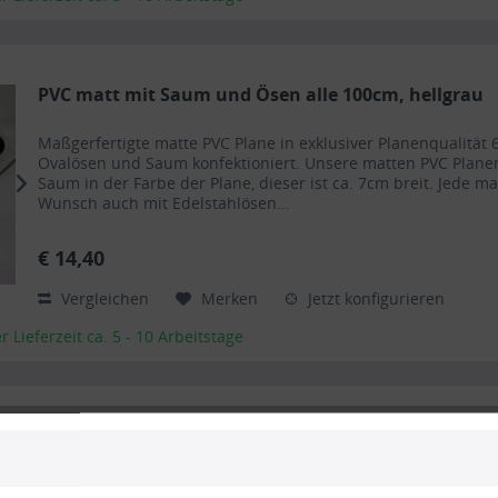
PVC matt mit Saum und Ösen alle 100cm, hellgrau
Maßgerfertigte matte PVC Plane in exklusiver Planenqualit
Ovalösen und Saum konfektioniert. Unsere matten PVC Plan
Saum in der Farbe der Plane, dieser ist ca. 7cm breit. Jede m
Wunsch auch mit Edelstahlösen...
€ 14,40
Vergleichen
Merken
Jetzt konfigurieren
Lieferzeit ca. 5 - 10 Arbeitstage
PVC matt mit Saum und Ovalösen alle 100cm,...
Maßgerfertigte matte PVC Plane in exklusiver Planenqualit