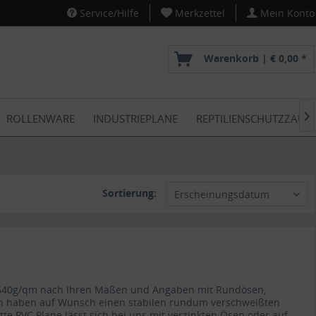
Service/Hilfe
Merkzettel
Mein Konto
Warenkorb |
€ 0,00 *
ROLLENWARE
INDUSTRIEPLANE
REPTILIENSCHUTZZAUN

Sortierung:
Erscheinungsdatum
ät 640g/qm nach Ihren Maßen und Angaben mit Rundösen,
en haben auf Wunsch einen stabilen rundum verschweißten
atte PVC Plane lässt sich bei uns mit verzinkten Ösen oder auf