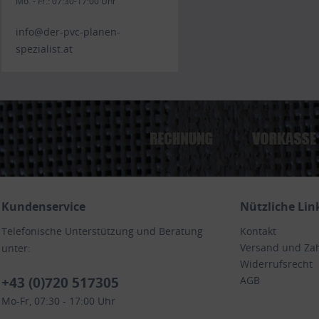
Mo. - Fr.: 07:30-17:00 Uhr
info@der-pvc-planen-
spezialist.at
Kundenservice
Nützliche Lin
Telefonische Unterstützung und Beratung
Kontakt
Versand und Za
unter:
Widerrufsrecht
+43 (0)720 517305
AGB
Mo-Fr, 07:30 - 17:00 Uhr