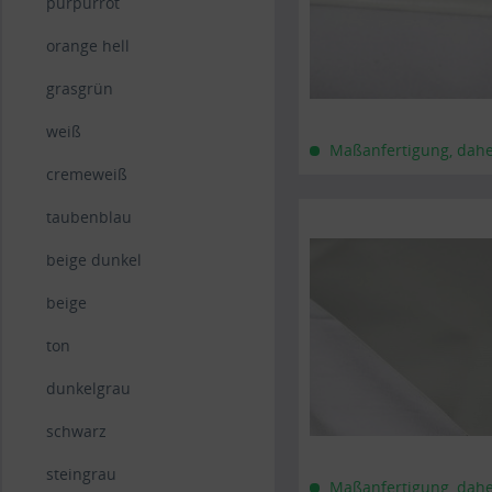
purpurrot
orange hell
grasgrün
weiß
Maßanfertigung, daher 
cremeweiß
taubenblau
beige dunkel
beige
ton
dunkelgrau
schwarz
steingrau
Maßanfertigung, daher 