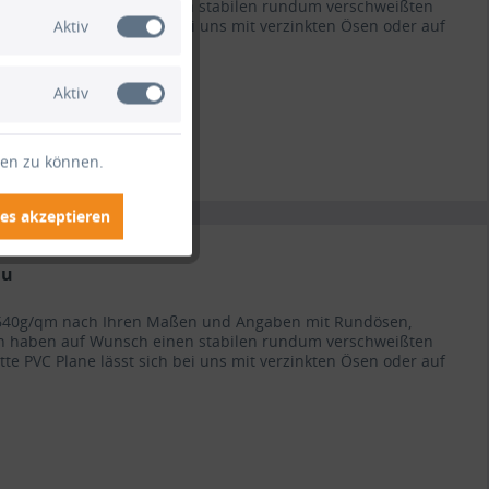
en haben auf Wunsch einen stabilen rundum verschweißten
atte PVC Plane lässt sich bei uns mit verzinkten Ösen oder auf
Aktiv
Aktiv
ten zu können.
es akzeptieren
au
ät 640g/qm nach Ihren Maßen und Angaben mit Rundösen,
en haben auf Wunsch einen stabilen rundum verschweißten
atte PVC Plane lässt sich bei uns mit verzinkten Ösen oder auf