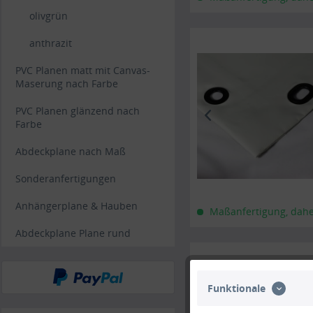
olivgrün
anthrazit
PVC Planen matt mit Canvas-
Maserung nach Farbe
PVC Planen glänzend nach
Farbe
Abdeckplane nach Maß
Sonderanfertigungen
Anhängerplane & Hauben
Maßanfertigung, daher 
Abdeckplane Plane rund
Funktionale