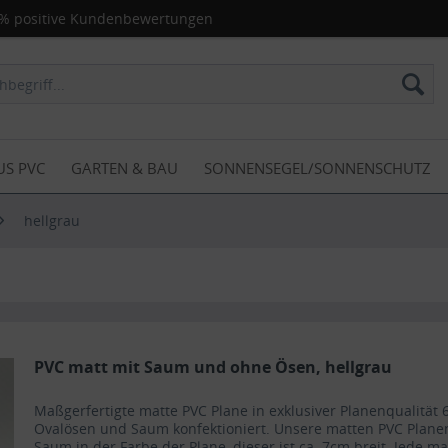
% positive Kundenbewertungen
US PVC
GARTEN & BAU
SONNENSEGEL/SONNENSCHUTZ
hellgrau
PVC matt mit Saum und ohne Ösen, hellgrau
Maßgerfertigte matte PVC Plane in exklusiver Planenqualit
Ovalösen und Saum konfektioniert. Unsere matten PVC Plan
Saum in der Farbe der Plane, dieser ist ca. 7cm breit. Jede m