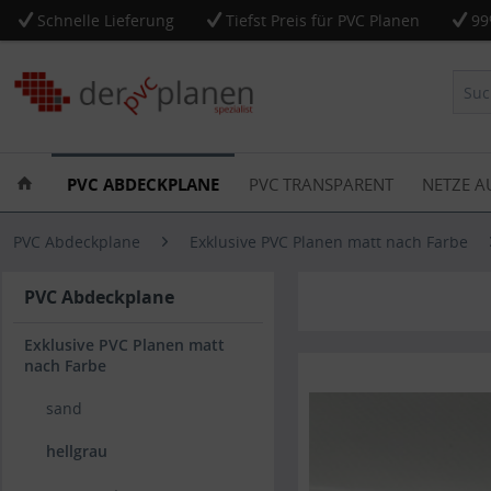
Schnelle Lieferung
Tiefst Preis für PVC Planen
99
PVC ABDECKPLANE
PVC TRANSPARENT
NETZE A
PVC Abdeckplane
Exklusive PVC Planen matt nach Farbe
PVC Abdeckplane
Exklusive PVC Planen matt
nach Farbe
sand
hellgrau