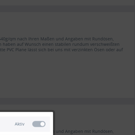
ät 640g/qm nach Ihren Maßen und Angaben mit Rundösen,
en haben auf Wunsch einen stabilen rundum verschweißten
atte PVC Plane lässt sich bei uns mit verzinkten Ösen oder auf
Aktiv
ät 640g/qm nach Ihren Maßen und Angaben mit Rundösen,