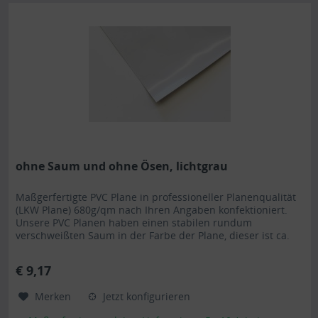
ohne Saum und ohne Ösen, lichtgrau
Maßgerfertigte PVC Plane in professioneller Planenqualität
(LKW Plane) 680g/qm nach Ihren Angaben konfektioniert.
Unsere PVC Planen haben einen stabilen rundum
verschweißten Saum in der Farbe der Plane, dieser ist ca.
7cm breit. Jede PVC Plane lässt sich bei uns mit verzinkten
Ösen oder auf Wunsch auch mit Edelstahlösen ausstatten.
€ 9,17
Die PVC Plane ist UV-stabilisiert und somit...
Merken
Jetzt konfigurieren