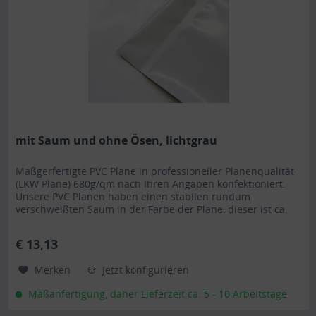
mit Saum und ohne Ösen, lichtgrau
Maßgerfertigte PVC Plane in professioneller Planenqualität
(LKW Plane) 680g/qm nach Ihren Angaben konfektioniert.
Unsere PVC Planen haben einen stabilen rundum
verschweißten Saum in der Farbe der Plane, dieser ist ca.
7cm breit. Jede PVC Plane lässt sich bei uns mit verzinkten
Ösen oder auf Wunsch auch mit Edelstahlösen ausstatten.
€ 13,13
Die PVC Plane ist UV-stabilisiert und somit...
Merken
Jetzt konfigurieren
Maßanfertigung, daher Lieferzeit ca. 5 - 10 Arbeitstage