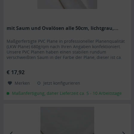
mit Saum und Ovalösen alle 50cm, lichtgrau,...
Maßgerfertigte PVC Plane in professioneller Planenqualität
(LKW Plane) 680g/qm nach Ihren Angaben konfektioniert.
Unsere PVC Planen haben einen stabilen rundum
verschweißten Saum in der Farbe der Plane, dieser ist ca.
7cm breit. Jede PVC Plane lässt sich bei uns mit verzinkten
Ösen oder auf Wunsch auch mit Edelstahlösen ausstatten.
€ 17,92
Die PVC Plane ist UV-stabilisiert und somit...
Merken
Jetzt konfigurieren
Maßanfertigung, daher Lieferzeit ca. 5 - 10 Arbeitstage