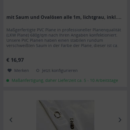
mit Saum und Ovalösen alle 1m, lichtgrau, inkl....
Maßgerfertigte PVC Plane in professioneller Planenqualität
(LKW Plane) 680g/qm nach Ihren Angaben konfektioniert.
Unsere PVC Planen haben einen stabilen rundum
verschweißten Saum in der Farbe der Plane, dieser ist ca.
7cm breit. Jede PVC Plane lässt sich bei uns mit verzinkten
Ösen oder auf Wunsch auch mit Edelstahlösen ausstatten.
€ 16,97
Die PVC Plane ist UV-stabilisiert und somit...
Merken
Jetzt konfigurieren
Maßanfertigung, daher Lieferzeit ca. 5 - 10 Arbeitstage