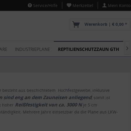
Service/Hilfe
Merkzettel
Mein Konto
Warenkorb |
€ 0,00 *
ARE
INDUSTRIEPLANE
REPTILIENSCHUTZZAUN GTH
P

ne besteht aus beschichtetem Hochfestgewebe, inklusive
n sind eng an dem Zauneisen anliegend
, somit ist
Reißfestigkeit von ca. 3000 N
t hoher
je 5 cm
eständigkeit. Mehrere Jahre einsetzbar da die Plane aus LKW-