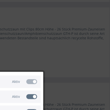
enschutzzaun mit Clips 80cm Höhe - 26 Stück Premium-Zauneisen
ienschutzzaun/Amphibienschutzzaun GTH-P ist durch seine Art
rwendeten Bestandteile sind hauptsächlich recycelte Rohstoffe,
Aktiv
Aktiv
enschutzzaun mit Clips 90cm Höhe - 26 Stück Premium-Zauneisen
ienschutzzaun/Amphibienschutzzaun GTH-P ist durch seine Art