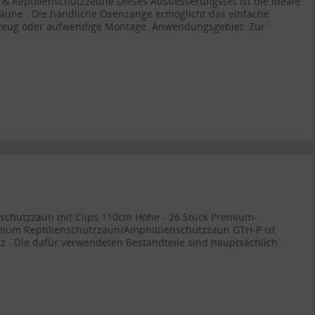
 Reptilienschutzzäune Dieses Ausbesserungsset ist die ideale
une . Die handliche Ösenzange ermöglicht das einfache
rkzeug oder aufwendige Montage. Anwendungsgebiet: Zur
nschutzzaun mit Clips 110cm Höhe - 26 Stück Premium-
mium Reptilienschutzzaun/Amphibienschutzzaun GTH-P ist
tz . Die dafür verwendeten Bestandteile sind hauptsächlich