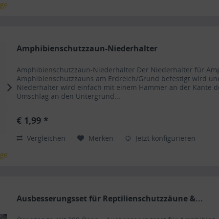
age
Amphibienschutzzaun-Niederhalter
Amphibienschutzzaun-Niederhalter Der Niederhalter für Am
Amphibienschutzzauns am Erdreich/Grund befestigt wird und
Niederhalter wird einfach mit einem Hammer an der Kante d
Umschlag an den Untergrund...
€ 1,99 *
Vergleichen
Merken
Jetzt konfigurieren
age
Ausbesserungsset für Reptilienschutzzäune &...