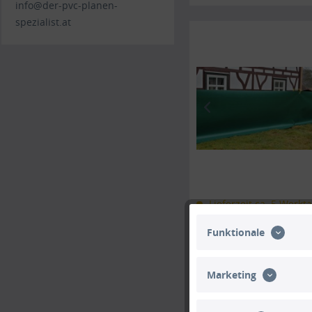
info@der-pvc-planen-
spezialist.at
Lieferzeit ca. 5 Werkt
Funktionale
Marketing