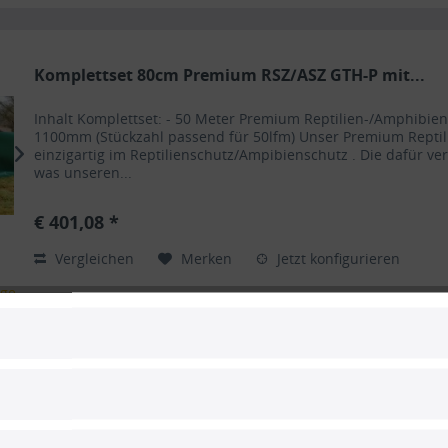
Komplettset 80cm Premium RSZ/ASZ GTH-P mit...
Inhalt Komplettset: - 50 Meter Premium Reptilien-/Amphibi
1100mm (Stückzahl passend für 50lfm) Unser Premium Reptil
einzigartig im Reptilienschutz/Ampibienschutz . Die dafür ve
was unseren...
€ 401,08 *
Vergleichen
Merken
Jetzt konfigurieren
age
Komplettset 90cm Premium RSZ/ASZ GTH-P mit...
Inhalt Komplettset: - 50 Meter Premium Reptilien-/Amphibi
1400mm (Stückzahl passend für 50lfm) Unser Premium Reptil