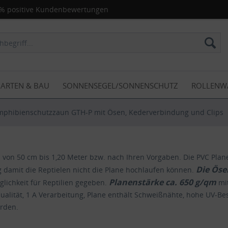
% positive Kundenbewertungen
ARTEN & BAU
SONNENSEGEL/SONNENSCHUTZ
ROLLENW
mphibienschutzzaun GTH-P mit Ösen, Kederverbindung und Clips
 von 50 cm bis 1,20 Meter bzw. nach Ihren Vorgaben. Die PVC Pla
Die Öse
g damit die Reptielen nicht die Plane hochlaufen können.
Planenstärke ca. 650 g/qm
lichkeit für Reptilien gegeben.
mi
 Qualität, 1 A Verarbeitung, Plane enthält Schweißnähte, hohe UV-B
erden.