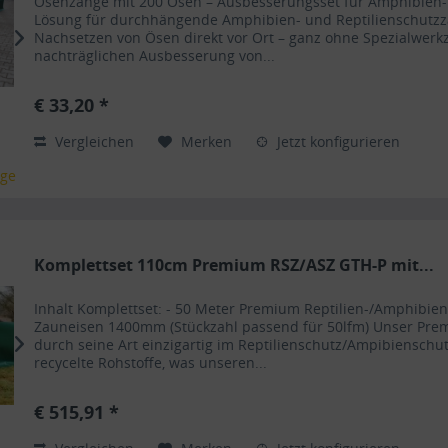
Ösenzange mit 200 Ösen – Ausbesserungsset für Amphibien- &
Lösung für durchhängende Amphibien- und Reptilienschutzzä
Nachsetzen von Ösen direkt vor Ort – ganz ohne Spezialwe
nachträglichen Ausbesserung von...
€ 33,20 *
Vergleichen
Merken
Jetzt konfigurieren
age
Komplettset 110cm Premium RSZ/ASZ GTH-P mit...
Inhalt Komplettset: - 50 Meter Premium Reptilien-/Amphibie
Zauneisen 1400mm (Stückzahl passend für 50lfm) Unser Pre
durch seine Art einzigartig im Reptilienschutz/Ampibienschu
recycelte Rohstoffe, was unseren...
€ 515,91 *