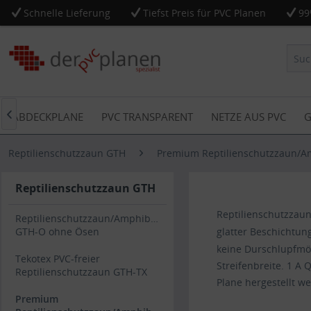
Schnelle Lieferung
Tiefst Preis für PVC Planen
99
VC ABDECKPLANE
PVC TRANSPARENT
NETZE AUS PVC
G

Reptilienschutzzaun GTH
Premium Reptilienschutzzaun/A
Reptilienschutzzaun GTH
Reptilienschutzzaun
Reptilienschutzzaun/Amphibienschutzzaun
GTH-O ohne Ösen
glatter Beschichtun
keine Durschlupfmög
Tekotex PVC-freier
Streifenbreite. 1 A
Reptilienschutzzaun GTH-TX
Plane hergestellt w
Premium