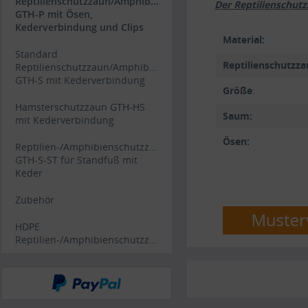
Reptilienschutzzaun/Amphibienschutzzaun
Der Reptilienschut
GTH-P mit Ösen,
Kederverbindung und Clips
Material:
Standard
Reptilienschutzza
Reptilienschutzzaun/Amphibienschutzzaun
GTH-S mit Kederverbindung
Größe
:
Hamsterschutzzaun GTH-HS
Saum:
mit Kederverbindung
Ösen:
Reptilien-/Amphibienschutzzaun
GTH-S-ST für Standfuß mit
Keder
Zubehör
HDPE
Reptilien-/Amphibienschutzzaun