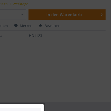
it ca. 1 Werktage
In den Warenkorb
ichen
Merken
Bewerten
.:
HO1123