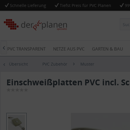
Schnelle Lieferung
Tiefst Preis für PVC Planen
99
PVC TRANSPARENT
NETZE AUS PVC
GARTEN & BAU

Übersicht
PVC Zubehör
Muster
Einschweißplatten PVC incl. S