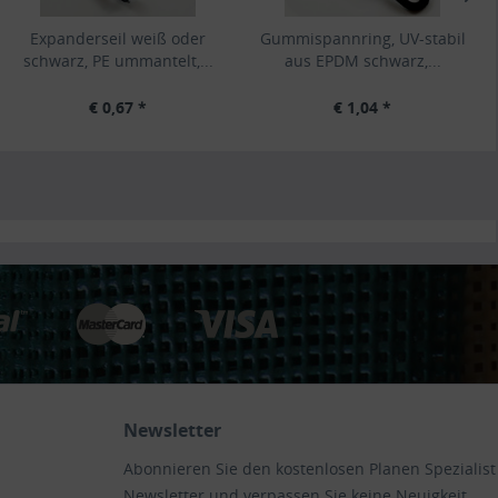
Expanderseil weiß oder
Gummispannring, UV-stabil
schwarz, PE ummantelt,...
aus EPDM schwarz,...
€ 0,67 *
€ 1,04 *
Newsletter
Abonnieren Sie den kostenlosen Planen Spezialist
Newsletter und verpassen Sie keine Neuigkeit