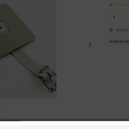
Lieferze
1
Vergle
Artikel-Nr