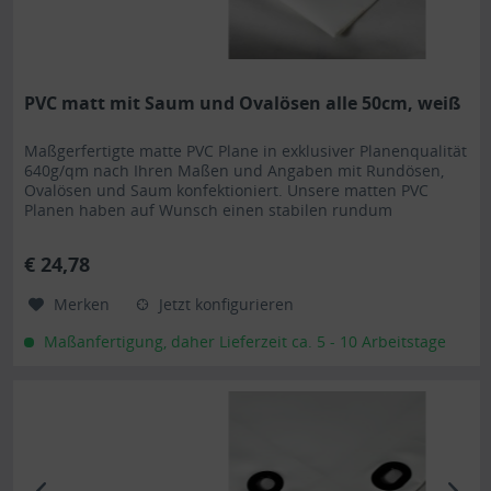
PVC matt mit Saum und Ovalösen alle 50cm, weiß
Maßgerfertigte matte PVC Plane in exklusiver Planenqualität
640g/qm nach Ihren Maßen und Angaben mit Rundösen,
Ovalösen und Saum konfektioniert. Unsere matten PVC
Planen haben auf Wunsch einen stabilen rundum
verschweißten Saum in der Farbe der Plane, dieser ist ca.
7cm breit. Jede matte PVC Plane lässt sich bei uns mit
€ 24,78
verzinkten Ösen oder auf Wunsch auch mit Edelstahlösen...
Merken
Jetzt konfigurieren
Maßanfertigung, daher Lieferzeit ca. 5 - 10 Arbeitstage