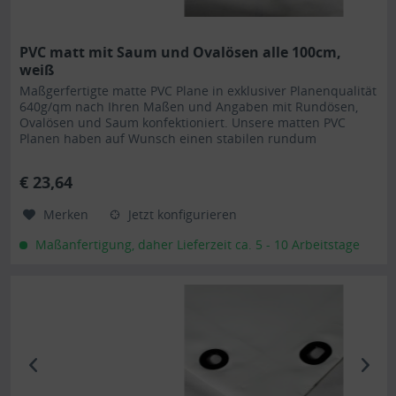
PVC matt mit Saum und Ovalösen alle 100cm,
weiß
Maßgerfertigte matte PVC Plane in exklusiver Planenqualität
640g/qm nach Ihren Maßen und Angaben mit Rundösen,
Ovalösen und Saum konfektioniert. Unsere matten PVC
Planen haben auf Wunsch einen stabilen rundum
verschweißten Saum in der Farbe der Plane, dieser ist ca.
7cm breit. Jede matte PVC Plane lässt sich bei uns mit
€ 23,64
verzinkten Ösen oder auf Wunsch auch mit Edelstahlösen...
Merken
Jetzt konfigurieren
Maßanfertigung, daher Lieferzeit ca. 5 - 10 Arbeitstage