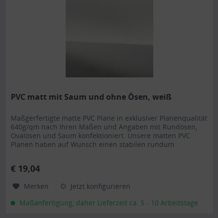
PVC matt mit Saum und ohne Ösen, weiß
Maßgerfertigte matte PVC Plane in exklusiver Planenqualität
640g/qm nach Ihren Maßen und Angaben mit Rundösen,
Ovalösen und Saum konfektioniert. Unsere matten PVC
Planen haben auf Wunsch einen stabilen rundum
verschweißten Saum in der Farbe der Plane, dieser ist ca.
7cm breit. Jede matte PVC Plane lässt sich bei uns mit
€ 19,04
verzinkten Ösen oder auf Wunsch auch mit Edelstahlösen...
Merken
Jetzt konfigurieren
Maßanfertigung, daher Lieferzeit ca. 5 - 10 Arbeitstage