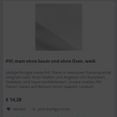
PVC matt ohne Saum und ohne Ösen, weiß
Maßgerfertigte matte PVC Plane in exklusiver Planenqualität
640g/qm nach Ihren Maßen und Angaben mit Rundösen,
Ovalösen und Saum konfektioniert. Unsere matten PVC
Planen haben auf Wunsch einen stabilen rundum
verschweißten Saum in der Farbe der Plane, dieser ist ca.
7cm breit. Jede matte PVC Plane lässt sich bei uns mit
€ 14,28
verzinkten Ösen oder auf Wunsch auch mit Edelstahlösen...
Merken
Jetzt konfigurieren