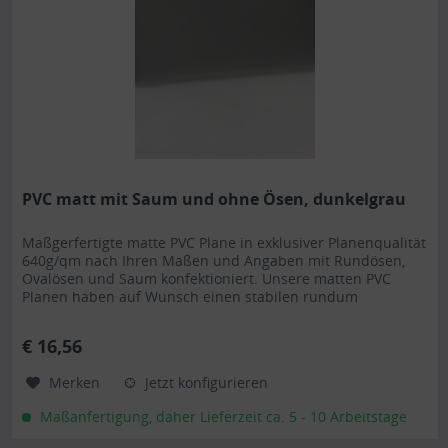
PVC matt mit Saum und ohne Ösen, dunkelgrau
Maßgerfertigte matte PVC Plane in exklusiver Planenqualität
640g/qm nach Ihren Maßen und Angaben mit Rundösen,
Ovalösen und Saum konfektioniert. Unsere matten PVC
Planen haben auf Wunsch einen stabilen rundum
verschweißten Saum in der Farbe der Plane, dieser ist ca.
7cm breit. Jede matte PVC Plane lässt sich bei uns mit
€ 16,56
verzinkten Ösen oder auf Wunsch auch mit Edelstahlösen...
Merken
Jetzt konfigurieren
Maßanfertigung, daher Lieferzeit ca. 5 - 10 Arbeitstage