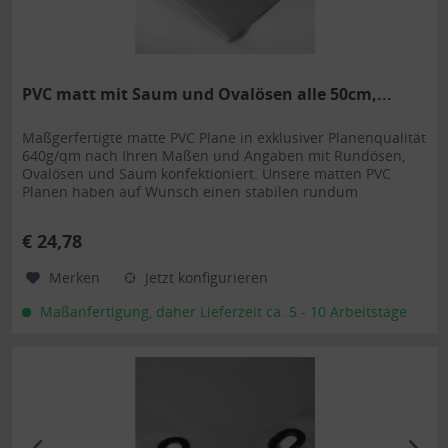
PVC matt mit Saum und Ovalösen alle 50cm,...
Maßgerfertigte matte PVC Plane in exklusiver Planenqualität
640g/qm nach Ihren Maßen und Angaben mit Rundösen,
Ovalösen und Saum konfektioniert. Unsere matten PVC
Planen haben auf Wunsch einen stabilen rundum
verschweißten Saum in der Farbe der Plane, dieser ist ca.
7cm breit. Jede matte PVC Plane lässt sich bei uns mit
€ 24,78
verzinkten Ösen oder auf Wunsch auch mit Edelstahlösen...
Merken
Jetzt konfigurieren
Maßanfertigung, daher Lieferzeit ca. 5 - 10 Arbeitstage