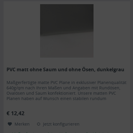
PVC matt ohne Saum und ohne Ösen, dunkelgrau
Maßgerfertigte matte PVC Plane in exklusiver Planenqualität
640g/qm nach Ihren Maßen und Angaben mit Rundösen,
Ovalösen und Saum konfektioniert. Unsere matten PVC
Planen haben auf Wunsch einen stabilen rundum
verschweißten Saum in der Farbe der Plane, dieser ist ca.
7cm breit. Jede matte PVC Plane lässt sich bei uns mit
€ 12,42
verzinkten Ösen oder auf Wunsch auch mit Edelstahlösen...
Merken
Jetzt konfigurieren