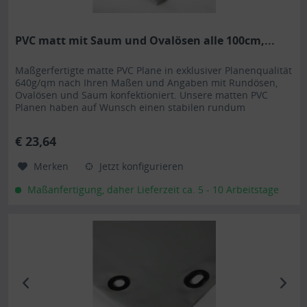
PVC matt mit Saum und Ovalösen alle 100cm,...
Maßgerfertigte matte PVC Plane in exklusiver Planenqualität
640g/qm nach Ihren Maßen und Angaben mit Rundösen,
Ovalösen und Saum konfektioniert. Unsere matten PVC
Planen haben auf Wunsch einen stabilen rundum
verschweißten Saum in der Farbe der Plane, dieser ist ca.
7cm breit. Jede matte PVC Plane lässt sich bei uns mit
€ 23,64
verzinkten Ösen oder auf Wunsch auch mit Edelstahlösen...
Merken
Jetzt konfigurieren
Maßanfertigung, daher Lieferzeit ca. 5 - 10 Arbeitstage