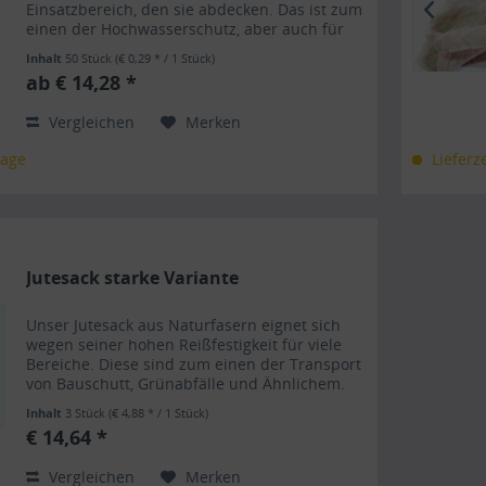
Einsatzbereich, den sie abdecken. Das ist zum
einen der Hochwasserschutz, aber auch für
Gartenabfälle, Bauschutt und den Transport
Inhalt
50 Stück
(€ 0,29 * / 1 Stück)
von Obst und Gemüse sind die...
ab € 14,28 *
Vergleichen
Merken
tage
Lieferz
Jutesack starke Variante
Unser Jutesack aus Naturfasern eignet sich
wegen seiner hohen Reißfestigkeit für viele
Bereiche. Diese sind zum einen der Transport
von Bauschutt, Grünabfälle und Ähnlichem.
Zudem eignen sie sich perfekt zum
Inhalt
3 Stück
(€ 4,88 * / 1 Stück)
Frostschutz von Topf- und...
€ 14,64 *
Vergleichen
Merken