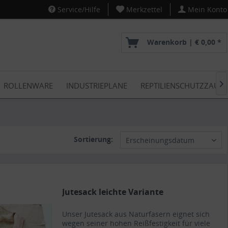
Service/Hilfe
Merkzettel
Mein Konto
Warenkorb |
€ 0,00 *
ROLLENWARE
INDUSTRIEPLANE
REPTILIENSCHUTZZAUN

Sortierung:
Erscheinungsdatum
Jutesack leichte Variante
Unser Jutesack aus Naturfasern eignet sich
wegen seiner hohen Reißfestigkeit für viele