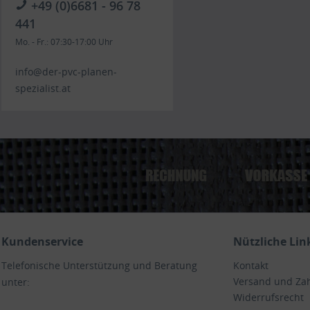
+49 (0)6681 - 96 78
441
Mo. - Fr.: 07:30-17:00 Uhr
info@der-pvc-planen-
spezialist.at
Kundenservice
Nützliche Lin
Telefonische Unterstützung und Beratung
Kontakt
Versand und Za
unter:
Widerrufsrecht