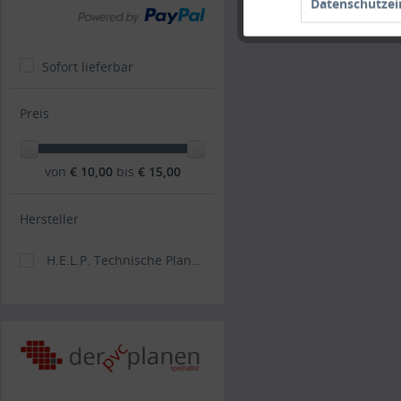
Datenschutzei
Sofort lieferbar
Preis
von
€ 10,00
bis
€ 15,00
Hersteller
H.E.L.P. Technische Planenkonfektions GmbH