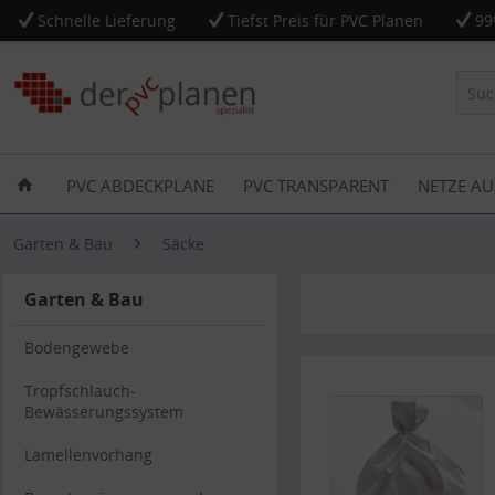
Schnelle Lieferung
Tiefst Preis für PVC Planen
99
PVC ABDECKPLANE
PVC TRANSPARENT
NETZE AU
Garten & Bau
Säcke
Garten & Bau
Bodengewebe
Tropfschlauch-
Bewässerungssystem
Lamellenvorhang