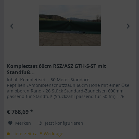
Komplettset 60cm RSZ/ASZ GTH-S-ST mit
Standfuß...
Inhalt Komplettset: - 50 Meter Standard
Reptilien-/Amphibienschutzzaun 60cm Höhe mit einer Öse
am oberen Rand - 26 Stück Standard-Zauneisen 600mm
passend für Standfuß (Stückzahl passend für 50lfm) - 26
Stück Standfüße Unser
Reptilienschutzzaun/Amphibienschutzzaun GTH-S-ST für
€ 768,69 *
Standfüße mit Kederverbindung ist durch seine Art
einzigartig im Reptilienschutz/Ampibienschutz ....
Merken
Jetzt konfigurieren
Lieferzeit ca. 5 Werktage