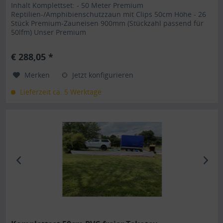
Inhalt Komplettset: - 50 Meter Premium
Reptilien-/Amphibienschutzzaun mit Clips 50cm Höhe - 26
Stück Premium-Zauneisen 900mm (Stückzahl passend für
50lfm) Unser Premium
Reptilienschutzzaun/Amphibienschutzzaun GTH-P ist durch
seine Art einzigartig im Reptilienschutz/Ampibienschutz .
€ 288,05 *
Die dafür verwendeten Bestandteile sind hauptsächlich
recycelte Rohstoffe, was unseren...
Merken
Jetzt konfigurieren
Lieferzeit ca. 5 Werktage