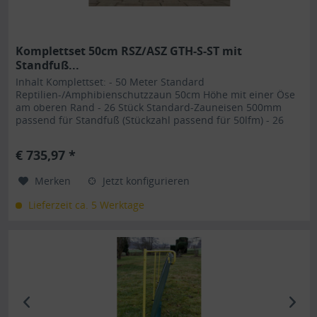
Komplettset 50cm RSZ/ASZ GTH-S-ST mit
Standfuß...
Inhalt Komplettset: - 50 Meter Standard
Reptilien-/Amphibienschutzzaun 50cm Höhe mit einer Öse
am oberen Rand - 26 Stück Standard-Zauneisen 500mm
passend für Standfuß (Stückzahl passend für 50lfm) - 26
Stück Standfüße Unser
Reptilienschutzzaun/Amphibienschutzzaun GTH-S-ST für
€ 735,97 *
Standfüße mit Kederverbindung ist durch seine Art
einzigartig im Reptilienschutz/Ampibienschutz ....
Merken
Jetzt konfigurieren
Lieferzeit ca. 5 Werktage