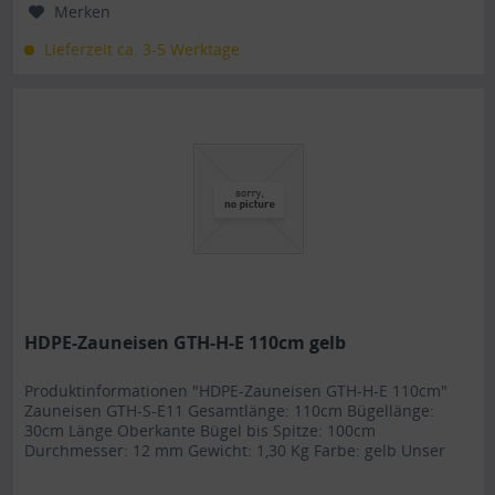
Merken
Lieferzeit ca. 3-5 Werktage
HDPE-Zauneisen GTH-H-E 110cm gelb
Produktinformationen "HDPE-Zauneisen GTH-H-E 110cm"
Zauneisen GTH-S-E11 Gesamtlänge: 110cm Bügellänge:
30cm Länge Oberkante Bügel bis Spitze: 100cm
Durchmesser: 12 mm Gewicht: 1,30 Kg Farbe: gelb Unser
spezielles für HDPE-Folien und Rhizomsperren entwickeltes
HDPE-Zauneisen eignet sich perfekt für den Aufbau eines