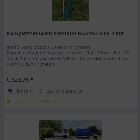
Komplettset 60cm Premium RSZ/ASZ GTH-P mit...
Inhalt Komplettset: - 50 Meter Premium
Reptilien-/Amphibienschutzzaun mit Clips 60cm Höhe - 26
Stück Premium-Zauneisen 900mm (Stückzahl passend für
50lfm) Unser Premium
Reptilienschutzzaun/Amphibienschutzzaun GTH-P ist durch
seine Art einzigartig im Reptilienschutz/Ampibienschutz .
€ 323,75 *
Die dafür verwendeten Bestandteile sind hauptsächlich
recycelte Rohstoffe, was unseren...
Merken
Jetzt konfigurieren
Lieferzeit ca. 5 Werktage