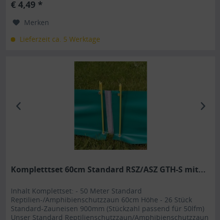
€ 4,49 *
Zauns. Das Eisen wird über die Folie gestellt und in den...
Merken
Lieferzeit ca. 5 Werktage
Kompletttset 60cm Standard RSZ/ASZ GTH-S mit...
Inhalt Komplettset: - 50 Meter Standard
Reptilien-/Amphibienschutzzaun 60cm Höhe - 26 Stück
Standard-Zauneisen 900mm (Stückzahl passend für 50lfm)
Unser Standard Reptilienschutzzaun/Amphibienschutzzaun