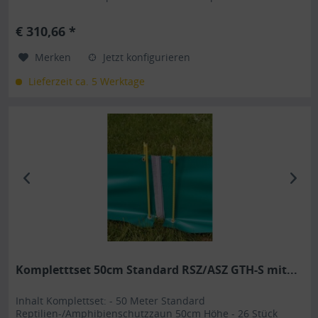
GTH-S mit Kederverbindung ist durch seine Art einzigartig
im Reptilienschutz/Ampibienschutz . Die dafür
€ 310,66 *
verwendeten Bestandteile sind hauptsächlich recycelte
Rohstoffe, was...
Merken
Jetzt konfigurieren
Lieferzeit ca. 5 Werktage
Kompletttset 50cm Standard RSZ/ASZ GTH-S mit...
Inhalt Komplettset: - 50 Meter Standard
Reptilien-/Amphibienschutzzaun 50cm Höhe - 26 Stück