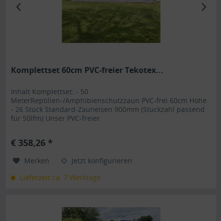
Komplettset 60cm PVC-freier Tekotex...
Inhalt Komplettset: - 50
MeterReptilien-/Amphibienschutzzaun PVC-frei 60cm Höhe
- 26 Stück Standard-Zauneisen 900mm (Stückzahl passend
für 50lfm) Unser PVC-freier
Reptilienschutzzaun/Amphibienschutzzaun GTH-TXS mit
Kederverbindung ist durch seine Art einzigartig im
€ 358,26 *
Reptilienschutz/Ampibienschutz . Die dafür verwendeten
Bestandteile sind hauptsächlich recycelte Rohstoffe, was...
Merken
Jetzt konfigurieren
Lieferzeit ca. 7 Werktage