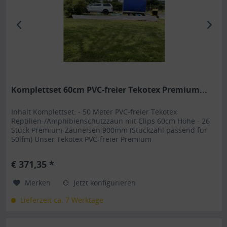
Komplettset 60cm PVC-freier Tekotex Premium...
Inhalt Komplettset: - 50 Meter PVC-freier Tekotex
Reptilien-/Amphibienschutzzaun mit Clips 60cm Höhe - 26
Stück Premium-Zauneisen 900mm (Stückzahl passend für
50lfm) Unser Tekotex PVC-freier Premium
Reptilienschutzzaun/Amphibienschutzzaun GTH-TXP ist
durch seine Art einzigartig im
€ 371,35 *
Reptilienschutz/Ampibienschutz . Die dafür verwendeten
Bestandteile sind hauptsächlich...
Merken
Jetzt konfigurieren
Lieferzeit ca. 7 Werktage