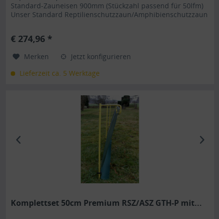
Standard-Zauneisen 900mm (Stückzahl passend für 50lfm)
Unser Standard Reptilienschutzzaun/Amphibienschutzzaun
GTH-S mit Kederverbindung ist durch seine Art einzigartig
im Reptilienschutz/Ampibienschutz . Die dafür
€ 274,96 *
verwendeten Bestandteile sind hauptsächlich recycelte
Rohstoffe, was...
Merken
Jetzt konfigurieren
Lieferzeit ca. 5 Werktage
Komplettset 50cm Premium RSZ/ASZ GTH-P mit...