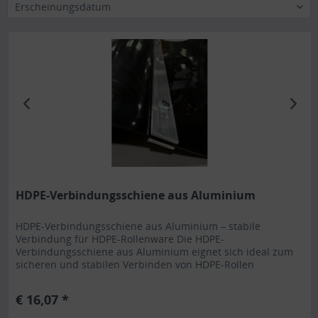
Erscheinungsdatum
HDPE-Verbindungsschiene aus Aluminium
HDPE-Verbindungsschiene aus Aluminium – stabile
Verbindung für HDPE-Rollenware Die HDPE-
Verbindungsschiene aus Aluminium eignet sich ideal zum
sicheren und stabilen Verbinden von HDPE-Rollen
miteinander. Das robuste Aluminiumprofil sorgt für eine
zuverlässige Fixierung und ermöglicht eine saubere,
€ 16,07 *
belastbare Verbindung einzelner HDPE-Bahnen oder
Rollenabschnitte. Dank der...