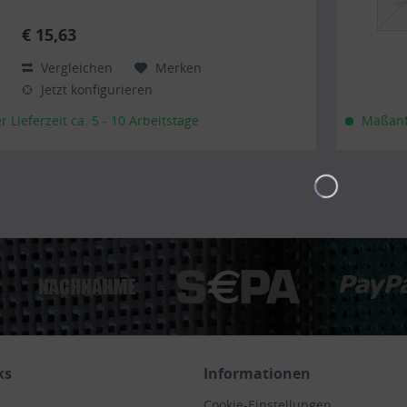
Planen haben auf Wunsch einen stabilen
rundum verschweißten Saum in der...
€ 15,63
Vergleichen
Merken
Jetzt konfigurieren
Lieferzeit ca. 5 - 10 Arbeitstage
Maßanfe
ks
Informationen
Cookie-Einstellungen