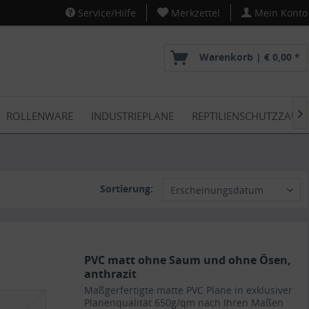
Service/Hilfe
Merkzettel
Mein Konto
Warenkorb |
€ 0,00 *
ROLLENWARE
INDUSTRIEPLANE
REPTILIENSCHUTZZAUN

Sortierung:
Erscheinungsdatum
PVC matt ohne Saum und ohne Ösen,
anthrazit
Maßgerfertigte matte PVC Plane in exklusiver
Planenqualität 650g/qm nach Ihren Maßen