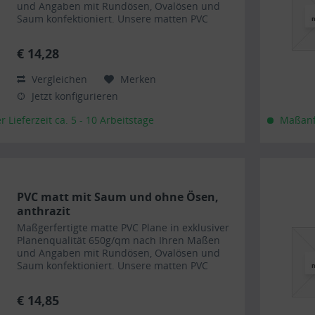
und Angaben mit Rundösen, Ovalösen und
Saum konfektioniert. Unsere matten PVC
Planen haben auf Wunsch einen stabilen
rundum verschweißten Saum in der...
€ 14,28
Vergleichen
Merken
Jetzt konfigurieren
Lieferzeit ca. 5 - 10 Arbeitstage
Maßanfe
PVC matt mit Saum und ohne Ösen,
anthrazit
Maßgerfertigte matte PVC Plane in exklusiver
Planenqualität 650g/qm nach Ihren Maßen
und Angaben mit Rundösen, Ovalösen und
Saum konfektioniert. Unsere matten PVC
Planen haben auf Wunsch einen stabilen
rundum verschweißten Saum in der...
€ 14,85