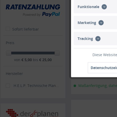
Funktionale
Marketing
Sofort lieferbar
Tracking
Preis
Diese Website
von
€ 5,00
bis
€ 25,00
Datenschutzei
Hersteller
H.E.L.P. Technische Planenkonfektions GmbH
Maßanfertigung, daher 