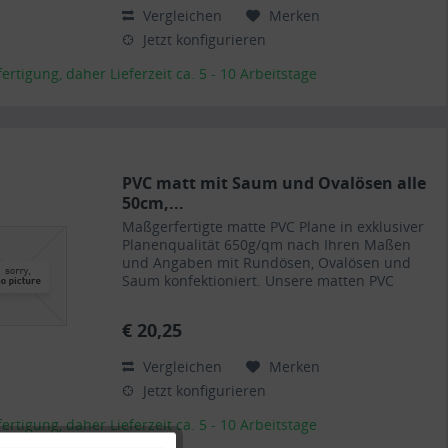
Vergleichen
Merken
Jetzt konfigurieren
rtigung, daher Lieferzeit ca. 5 - 10 Arbeitstage
PVC matt mit Saum und Ovalösen alle
50cm,...
Maßgerfertigte matte PVC Plane in exklusiver
Planenqualität 650g/qm nach Ihren Maßen
und Angaben mit Rundösen, Ovalösen und
Saum konfektioniert. Unsere matten PVC
Planen haben auf Wunsch einen stabilen
rundum verschweißten Saum in der...
€ 20,25
Vergleichen
Merken
Jetzt konfigurieren
rtigung, daher Lieferzeit ca. 5 - 10 Arbeitstage