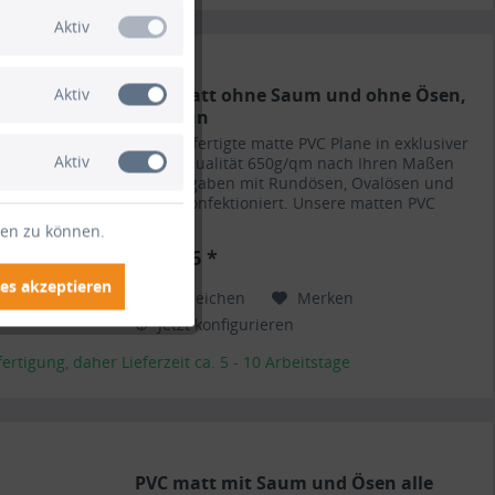
Aktiv
PVC matt ohne Saum und ohne Ösen,
Aktiv
olivgrün
Maßgerfertigte matte PVC Plane in exklusiver
Aktiv
Planenqualität 650g/qm nach Ihren Maßen
und Angaben mit Rundösen, Ovalösen und
Saum konfektioniert. Unsere matten PVC
Planen haben auf Wunsch einen stabilen
ten zu können.
rundum verschweißten Saum in der...
€ 10,36 *
es akzeptieren
Vergleichen
Merken
Jetzt konfigurieren
rtigung, daher Lieferzeit ca. 5 - 10 Arbeitstage
PVC matt mit Saum und Ösen alle