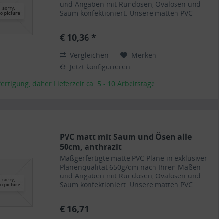
und Angaben mit Rundösen, Ovalösen und
Saum konfektioniert. Unsere matten PVC
Planen haben auf Wunsch einen stabilen
rundum verschweißten Saum in der...
€ 10,36 *
Vergleichen
Merken
Jetzt konfigurieren
rtigung, daher Lieferzeit ca. 5 - 10 Arbeitstage
PVC matt mit Saum und Ösen alle
50cm, anthrazit
Maßgerfertigte matte PVC Plane in exklusiver
Planenqualität 650g/qm nach Ihren Maßen
und Angaben mit Rundösen, Ovalösen und
Saum konfektioniert. Unsere matten PVC
Planen haben auf Wunsch einen stabilen
rundum verschweißten Saum in der...
€ 16,71