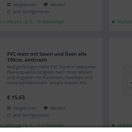
Vergleichen
Merken
Jetzt konfigurieren
Lieferzeit ca. 5 - 10 Arbeitstage
Maßanfe
PVC matt mit Saum und Ösen alle
100cm, anthrazit
Maßgerfertigte matte PVC Plane in exklusiver
Planenqualität 650g/qm nach Ihren Maßen
und Angaben mit Rundösen, Ovalösen und
Saum konfektioniert. Unsere matten PVC
Planen haben auf Wunsch einen stabilen
rundum verschweißten Saum in der...
€ 15,63
Vergleichen
Merken
Jetzt konfigurieren
Lieferzeit ca. 5 - 10 Arbeitstage
Maßanfe