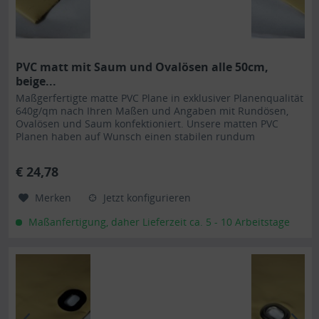
PVC matt mit Saum und Ovalösen alle 50cm,
beige...
Maßgerfertigte matte PVC Plane in exklusiver Planenqualität
640g/qm nach Ihren Maßen und Angaben mit Rundösen,
Ovalösen und Saum konfektioniert. Unsere matten PVC
Planen haben auf Wunsch einen stabilen rundum
verschweißten Saum in der Farbe der Plane, dieser ist ca.
7cm breit. Jede matte PVC Plane lässt sich bei uns mit
€ 24,78
verzinkten Ösen oder auf Wunsch auch mit Edelstahlösen...
Merken
Jetzt konfigurieren
Maßanfertigung, daher Lieferzeit ca. 5 - 10 Arbeitstage