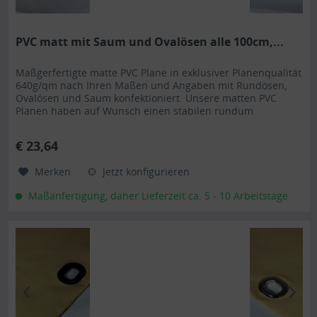
PVC matt mit Saum und Ovalösen alle 100cm,...
Maßgerfertigte matte PVC Plane in exklusiver Planenqualität
640g/qm nach Ihren Maßen und Angaben mit Rundösen,
Ovalösen und Saum konfektioniert. Unsere matten PVC
Planen haben auf Wunsch einen stabilen rundum
verschweißten Saum in der Farbe der Plane, dieser ist ca.
7cm breit. Jede matte PVC Plane lässt sich bei uns mit
€ 23,64
verzinkten Ösen oder auf Wunsch auch mit Edelstahlösen...
Merken
Jetzt konfigurieren
Maßanfertigung, daher Lieferzeit ca. 5 - 10 Arbeitstage