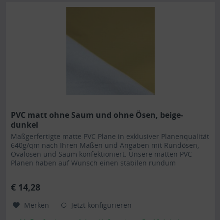
PVC matt ohne Saum und ohne Ösen, beige-
dunkel
Maßgerfertigte matte PVC Plane in exklusiver Planenqualität
640g/qm nach Ihren Maßen und Angaben mit Rundösen,
Ovalösen und Saum konfektioniert. Unsere matten PVC
Planen haben auf Wunsch einen stabilen rundum
verschweißten Saum in der Farbe der Plane, dieser ist ca.
7cm breit. Jede matte PVC Plane lässt sich bei uns mit
€ 14,28
verzinkten Ösen oder auf Wunsch auch mit Edelstahlösen...
Merken
Jetzt konfigurieren