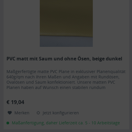
PVC matt mit Saum und ohne Ösen, beige dunkel
Maßgerfertigte matte PVC Plane in exklusiver Planenqualität
640g/qm nach Ihren Maßen und Angaben mit Rundösen,
Ovalösen und Saum konfektioniert. Unsere matten PVC
Planen haben auf Wunsch einen stabilen rundum
verschweißten Saum in der Farbe der Plane, dieser ist ca.
7cm breit. Jede matte PVC Plane lässt sich bei uns mit
€ 19,04
verzinkten Ösen oder auf Wunsch auch mit Edelstahlösen...
Merken
Jetzt konfigurieren
Maßanfertigung, daher Lieferzeit ca. 5 - 10 Arbeitstage