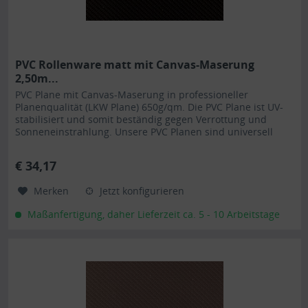
PVC Rollenware matt mit Canvas-Maserung
2,50m...
PVC Plane mit Canvas-Maserung in professioneller
Planenqualität (LKW Plane) 650g/qm. Die PVC Plane ist UV-
stabilisiert und somit beständig gegen Verrottung und
Sonneneinstrahlung. Unsere PVC Planen sind universell
einsetzbar und eignen sich besonders als Carportplane,
Balkonabtrennung, Abdeckplane für Brennholz,
€ 34,17
Sandkastenabdeckung oder für Ihren Anhänger. Gerne
erstellen...
Merken
Jetzt konfigurieren
Maßanfertigung, daher Lieferzeit ca. 5 - 10 Arbeitstage