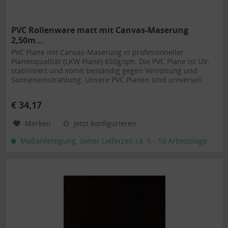
PVC Rollenware matt mit Canvas-Maserung
2,50m...
PVC Plane mit Canvas-Maserung in professioneller
Planenqualität (LKW Plane) 650g/qm. Die PVC Plane ist UV-
stabilisiert und somit beständig gegen Verrottung und
Sonneneinstrahlung. Unsere PVC Planen sind universell
einsetzbar und eignen sich besonders als Carportplane,
Balkonabtrennung, Abdeckplane für Brennholz,
€ 34,17
Sandkastenabdeckung oder für Ihren Anhänger. Gerne
erstellen...
Merken
Jetzt konfigurieren
Maßanfertigung, daher Lieferzeit ca. 5 - 10 Arbeitstage