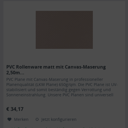
PVC Rollenware matt mit Canvas-Maserung
2,50m...
PVC Plane mit Canvas-Maserung in professioneller
Planenqualität (LKW Plane) 650g/qm. Die PVC Plane ist UV-
stabilisiert und somit beständig gegen Verrottung und
Sonneneinstrahlung. Unsere PVC Planen sind universell
einsetzbar und eignen sich besonders als Carportplane,
Balkonabtrennung, Abdeckplane für Brennholz,
€ 34,17
Sandkastenabdeckung oder für Ihren Anhänger. Gerne
erstellen...
Merken
Jetzt konfigurieren