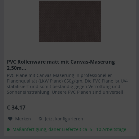
PVC Rollenware matt mit Canvas-Maserung
2,50m...
PVC Plane mit Canvas-Maserung in professioneller
Planenqualität (LKW Plane) 650g/qm. Die PVC Plane ist UV-
stabilisiert und somit beständig gegen Verrottung und
Sonneneinstrahlung. Unsere PVC Planen sind universell
einsetzbar und eignen sich besonders als Carportplane,
Balkonabtrennung, Abdeckplane für Brennholz,
€ 34,17
Sandkastenabdeckung oder für Ihren Anhänger. Gerne
erstellen...
Merken
Jetzt konfigurieren
Maßanfertigung, daher Lieferzeit ca. 5 - 10 Arbeitstage