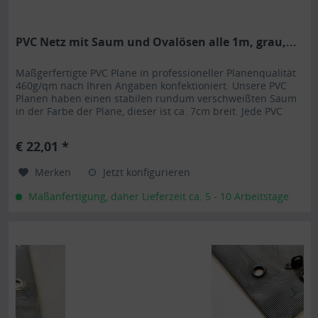
PVC Netz mit Saum und Ovalösen alle 1m, grau,...
Maßgerfertigte PVC Plane in professioneller Planenqualität
460g/qm nach Ihren Angaben konfektioniert. Unsere PVC
Planen haben einen stabilen rundum verschweißten Saum
in der Farbe der Plane, dieser ist ca. 7cm breit. Jede PVC
Plane lässt sich bei uns mit verzinkten Ösen oder auf
Wunsch auch mit Edelstahlösen ausstatten. Die PVC Plane
€ 22,01 *
ist UV-stabilisiert und somit beständig...
Merken
Jetzt konfigurieren
Maßanfertigung, daher Lieferzeit ca. 5 - 10 Arbeitstage