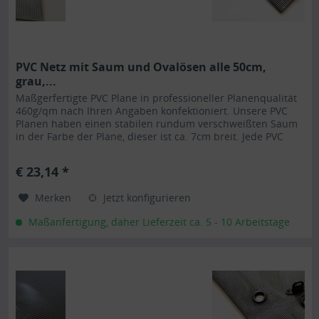
PVC Netz mit Saum und Ovalösen alle 50cm,
grau,...
Maßgerfertigte PVC Plane in professioneller Planenqualität
460g/qm nach Ihren Angaben konfektioniert. Unsere PVC
Planen haben einen stabilen rundum verschweißten Saum
in der Farbe der Plane, dieser ist ca. 7cm breit. Jede PVC
Plane lässt sich bei uns mit verzinkten Ösen oder auf
Wunsch auch mit Edelstahlösen ausstatten. Die PVC Plane
€ 23,14 *
ist UV-stabilisiert und somit beständig...
Merken
Jetzt konfigurieren
Maßanfertigung, daher Lieferzeit ca. 5 - 10 Arbeitstage