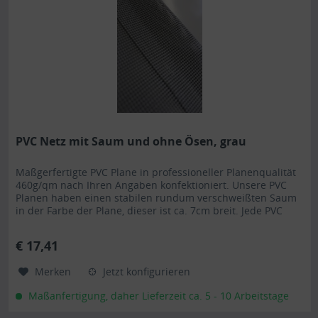
PVC Netz mit Saum und ohne Ösen, grau
Maßgerfertigte PVC Plane in professioneller Planenqualität
460g/qm nach Ihren Angaben konfektioniert. Unsere PVC
Planen haben einen stabilen rundum verschweißten Saum
in der Farbe der Plane, dieser ist ca. 7cm breit. Jede PVC
Plane lässt sich bei uns mit verzinkten Ösen oder auf
Wunsch auch mit Edelstahlösen ausstatten. Die PVC Plane
€ 17,41
ist UV-stabilisiert und somit beständig...
Merken
Jetzt konfigurieren
Maßanfertigung, daher Lieferzeit ca. 5 - 10 Arbeitstage