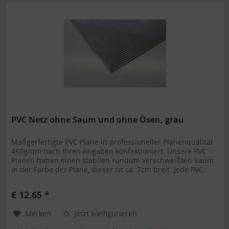
PVC Netz ohne Saum und ohne Ösen, grau
Maßgerfertigte PVC Plane in professioneller Planenqualität
460g/qm nach Ihren Angaben konfektioniert. Unsere PVC
Planen haben einen stabilen rundum verschweißten Saum
in der Farbe der Plane, dieser ist ca. 7cm breit. Jede PVC
Plane lässt sich bei uns mit verzinkten Ösen oder auf
Wunsch auch mit Edelstahlösen ausstatten. Die PVC Plane
€ 12,65 *
ist UV-stabilisiert und somit beständig...
Merken
Jetzt konfigurieren