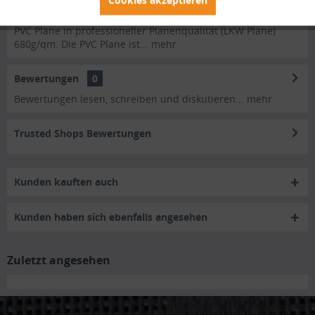
Beschreibung
PVC Plane in professioneller Planenqualität (LKW Plane)
680g/qm. Die PVC Plane ist...
mehr
Bewertungen
0
Bewertungen lesen, schreiben und diskutieren...
mehr
Trusted Shops Bewertungen
Kunden kauften auch
Kunden haben sich ebenfalls angesehen
Zuletzt angesehen