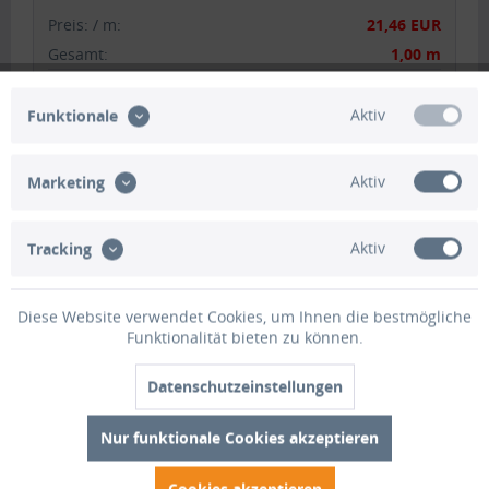
Preis:
/
m
:
21,46 EUR
Gesamt
:
1,00 m
Gesamtpreis:
21,46 EUR
Aktiv
Funktionale
+
Zwischensumme:
0,00 EUR
Aktiv
Marketing
Gesamtsumme:
21,46 EUR
Gesamtgewicht:
1.7000 KG
Aktiv
Tracking
inkl. MwSt.
zzgl. Versandkosten
Diese Website verwendet Cookies, um Ihnen die bestmögliche
In den Warenkorb
1
Funktionalität bieten zu können.
Merken
Bewerten
Datenschutzeinstellungen
Artikel-Nr.:
HO1105
Nur funktionale Cookies akzeptieren
Cookies akzeptieren