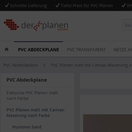
Schnelle Lieferung
Tiefst Preis für PVC Planen
99
PVC ABDECKPLANE
PVC TRANSPARENT
NETZE A
PVC Abdeckplane
PVC Planen matt mit Canvas-Maserung n
PVC Abdeckplane
Exklusive PVC Planen matt
nach Farbe
PVC Planen matt mit Canvas-
Maserung nach Farbe
Hummes Sand