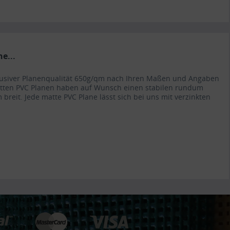
e...
lusiver Planenqualität 650g/qm nach Ihren Maßen und Angaben
atten PVC Planen haben auf Wunsch einen stabilen rundum
 breit. Jede matte PVC Plane lässt sich bei uns mit verzinkten