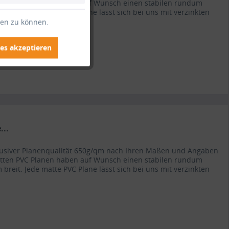
atten PVC Planen haben auf Wunsch einen stabilen rundum
 breit. Jede matte PVC Plane lässt sich bei uns mit verzinkten
ten zu können.
es akzeptieren
..
lusiver Planenqualität 650g/qm nach Ihren Maßen und Angaben
atten PVC Planen haben auf Wunsch einen stabilen rundum
 breit. Jede matte PVC Plane lässt sich bei uns mit verzinkten