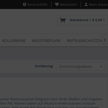
Service/Hilfe
Merkzettel
Mein Konto
Warenkorb |
€ 0,00 *
ROLLENWARE
INDUSTRIEPLANE
REPTILIENSCHUTZZAUN

Sortierung:
Erscheinungsdatum
lusiver Planenqualität 650g/qm nach Ihren Maßen und Angaben
atten PVC Planen haben auf Wunsch einen stabilen rundum
 breit. Jede matte PVC Plane lässt sich bei uns mit verzinkten