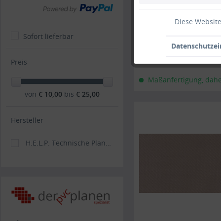
Diese Website
Sofort lieferbar
Datenschutzei
Preis
Maßanfertigung, daher 
von
€ 10,00
bis
€ 25,00
Hersteller
H.E.L.P. Technische Planenkonfektions GmbH