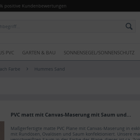
% positive Kundenbewertungen
US PVC
GARTEN & BAU
SONNENSEGEL/SONNENSCHUTZ
ach Farbe
Hummes Sand
PVC matt mit Canvas-Maserung mit Saum und...
Maßgerfertigte matte PVC Plane mit Canvas-Maserung in exk
mit Rundösen, Ovalösen und Saum konfektioniert. Unsere m
verschweißten Saum in der Farbe der Plane, dieser ist ca. 7cm