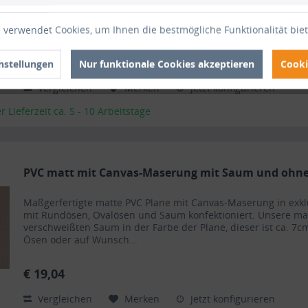
mit Rundösen, Ovalösen und Saum konfektioniert. Unsere m
verschweißten Saum in der Farbe der Plane, dieser ist ca. 7cm
Ösen oder auf Wunsch...
 verwendet Cookies, um Ihnen die bestmögliche Funktionalität bie
€ 19,87
nstellungen
Nur funktionale Cookies akzeptieren
Cooki
Vergleichen
Merken
Jetzt konfigurieren
Lieferzeit ca. 5 - 10 Arbeitstage
PVC matt mit Canvas-Maserung mit Saum und ohne.
Maßgerfertigte matte PVC Plane mit Canvas-Maserung in exk
mit Rundösen, Ovalösen und Saum konfektioniert. Unsere m
verschweißten Saum in der Farbe der Plane, dieser ist ca. 7cm
Ösen oder auf Wunsch...
€ 19,04
Vergleichen
Merken
Jetzt konfigurieren