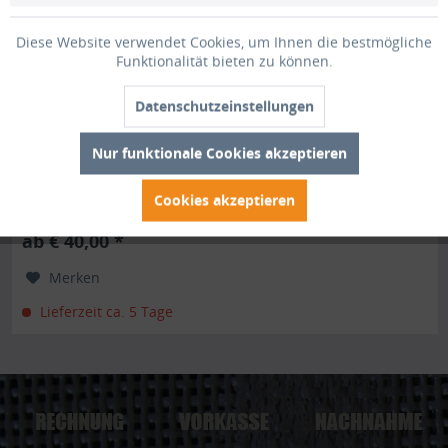
Diese Website verwendet Cookies, um Ihnen die bestmögliche
Funktionalität bieten zu können.
Bodengewebe
Datenschutzeinstellungen
Bodengewebe zur effektiven Unkrautbekämpfung Dieses
Nur funktionale Cookies akzeptieren
besonders strapazierfähige Bodengewebe aus PP-
Bändchengewebe unterdrückt Unkraut ganz ohne
chemische Zusätze. Durch die dunkle Färbung und die
Cookies akzeptieren
dichte Webstruktur ist es nahezu...
ab € 40,00 *
Merken
Lieferzeit ca. 5 Tage