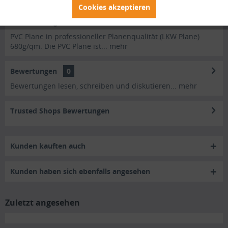
Cookies akzeptieren
Beschreibung
PVC Plane in professioneller Planenqualität (LKW Plane)
680g/qm. Die PVC Plane ist...
mehr
Bewertungen
0
Bewertungen lesen, schreiben und diskutieren...
mehr
Trusted Shops Bewertungen
Kunden kauften auch
Kunden haben sich ebenfalls angesehen
Zuletzt angesehen