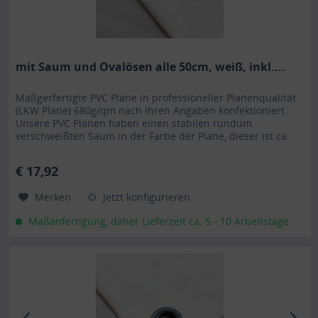
mit Saum und Ovalösen alle 50cm, weiß, inkl....
Maßgerfertigte PVC Plane in professioneller Planenqualität
(LKW Plane) 680g/qm nach Ihren Angaben konfektioniert.
Unsere PVC Planen haben einen stabilen rundum
verschweißten Saum in der Farbe der Plane, dieser ist ca.
7cm breit. Jede PVC Plane lässt sich bei uns mit verzinkten
Ösen oder auf Wunsch auch mit Edelstahlösen ausstatten.
€ 17,92
Die PVC Plane ist UV-stabilisiert und somit...
Merken
Jetzt konfigurieren
Maßanfertigung, daher Lieferzeit ca. 5 - 10 Arbeitstage