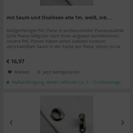
mit Saum und Ovalösen alle 1m, weiß, ink....
Maßgerfertigte PVC Plane in professioneller Planenqualität
(LKW Plane) 680g/qm nach Ihren Angaben konfektioniert.
Unsere PVC Planen haben einen stabilen rundum
verschweißten Saum in der Farbe der Plane, dieser ist ca.
7cm breit. Jede PVC Plane lässt sich bei uns mit verzinkten
Ösen oder auf Wunsch auch mit Edelstahlösen ausstatten.
€ 16,97
Die PVC Plane ist UV-stabilisiert und somit...
Merken
Jetzt konfigurieren
Maßanfertigung, daher Lieferzeit ca. 5 - 10 Arbeitstage