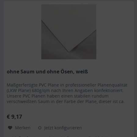
ohne Saum und ohne Ösen, weiß
Maßgerfertigte PVC Plane in professioneller Planenqualität
(LKW Plane) 680g/qm nach Ihren Angaben konfektioniert.
Unsere PVC Planen haben einen stabilen rundum
verschweißten Saum in der Farbe der Plane, dieser ist ca.
7cm breit. Jede PVC Plane lässt sich bei uns mit verzinkten
Ösen oder auf Wunsch auch mit Edelstahlösen ausstatten.
€ 9,17
Die PVC Plane ist UV-stabilisiert und somit...
Merken
Jetzt konfigurieren