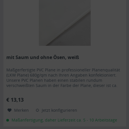
mit Saum und ohne Ösen, weiß
Maßgerfertigte PVC Plane in professioneller Planenqualität
(LKW Plane) 680g/qm nach Ihren Angaben konfektioniert.
Unsere PVC Planen haben einen stabilen rundum
verschweißten Saum in der Farbe der Plane, dieser ist ca.
7cm breit. Jede PVC Plane lässt sich bei uns mit verzinkten
Ösen oder auf Wunsch auch mit Edelstahlösen ausstatten.
€ 13,13
Die PVC Plane ist UV-stabilisiert und somit...
Merken
Jetzt konfigurieren
Maßanfertigung, daher Lieferzeit ca. 5 - 10 Arbeitstage