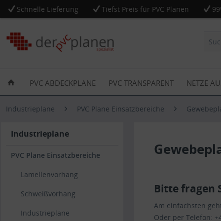
Schnelle Lieferung
Tiefst Preis für PVC Planen
99
PVC ABDECKPLANE
PVC TRANSPARENT
NETZE AU
Industrieplane
PVC Plane Einsatzbereiche
Gewebepl
Industrieplane
Gewebepl
PVC Plane Einsatzbereiche
Lamellenvorhang
Bitte fragen 
Schweißvorhang
Am einfachsten geht
Industrieplane
Oder per Telefon: +