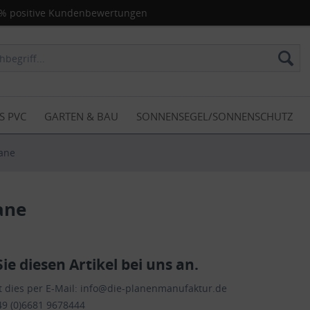
% positive Kundenbewertungen
S PVC
GARTEN & BAU
SONNENSEGEL/SONNENSCHUTZ
ane
ane
Sie diesen Artikel bei uns an.
 dies per E-Mail:
info@die-planenmanufaktur.de
49 (0)6681 9678444