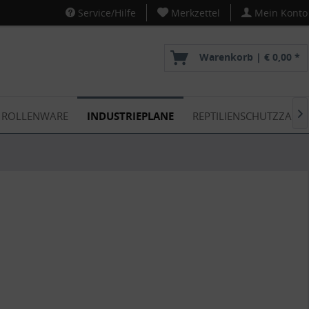
Service/Hilfe
Merkzettel
Mein Konto
Warenkorb |
€ 0,00 *
ROLLENWARE
INDUSTRIEPLANE
REPTILIENSCHUTZZAUN
