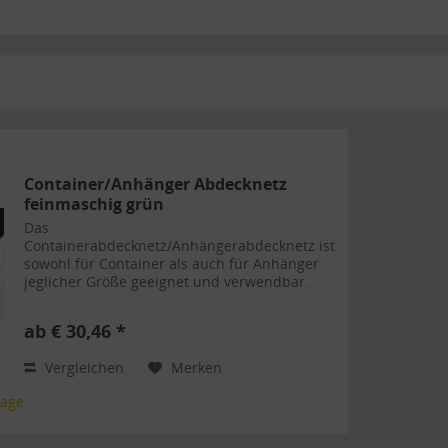
Container/Anhänger Abdecknetz
feinmaschig grün
Das
Containerabdecknetz/Anhängerabdecknetz ist
sowohl für Container als auch für Anhänger
jeglicher Größe geeignet und verwendbar.
Das Abdecknetz für Anhänger und Container
sind mit PE Monofilgewebe ausgestattet und
ab € 30,46 *
ringsum sind...
Vergleichen
Merken
tage