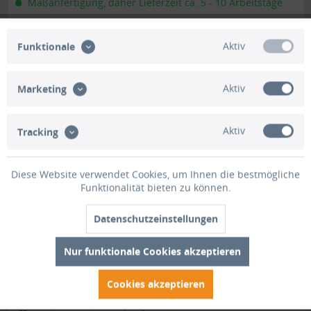
Maßanfertigung, daher Lieferzeit ca. 5 - 10 Arbeitstage
Aktiv
Funktionale
Aktiv
Marketing
Aktiv
Tracking
Diese Website verwendet Cookies, um Ihnen die bestmögliche
PVC matt mit Canvas-Maserung mit Saum und
Funktionalität bieten zu können.
Ösen...
Maßgerfertigte matte PVC Plane mit Canvas-Maserung in
Datenschutzeinstellungen
exklusiver Planenqualität 650g/qm nach Ihren Maßen und
Angaben mit Rundösen, Ovalösen und Saum konfektioniert.
Nur funktionale Cookies akzeptieren
Unsere matten PVC Planen haben auf Wunsch einen
stabilen rundum...
Cookies akzeptieren
€ 19,87