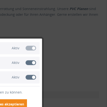
 Verrottung und Sonneneinstrahlung. Unsere
PVC Planen
sind
bdeckung oder für Ihren Anhänger. Gerne erstellen wir Ihnen
 anfragen.
Aktiv
Aktiv
Aktiv
ten zu können.
es akzeptieren