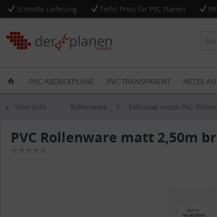
Schnelle Lieferung
Tiefst Preis für PVC Planen
99
PVC ABDECKPLANE
PVC TRANSPARENT
NETZE AU
Übersicht
Rollenware
Exklusive matte PVC-Rolle
PVC Rollenware matt 2,50m bre