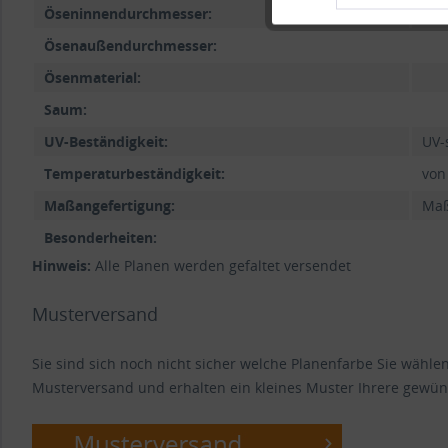
Öseninnendurchmesser:
Ösenaußendurchmesser:
Ösenmaterial:
Saum:
UV-Beständigkeit:
UV-
Temperaturbeständigkeit:
von
Maßangefertigung:
Maß
Besonderheiten:
Hinweis:
Alle Planen werden gefaltet versendet
Musterversand
Sie sind sich noch nicht sicher welche Planenfarbe Sie wähl
Musterversand und erhalten ein kleines Muster Ihrere gewün