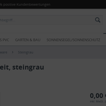
% positive Kundenbewertungen
S PVC
GARTEN & BAU
SONNENSEGEL/SONNENSCHUTZ
nware
Steingrau
it, steingrau
0,00 
inkl. MwSt.
z