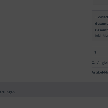
+
Zwis
Gesam
Gesamt
inkl. M
1
Vergle
Artikel-Nr
ertungen