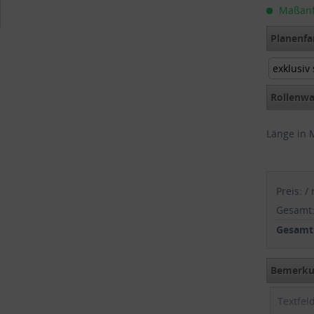
Maßanfer
Planenfa
exklusiv
exklusiv
Rollenwa
Länge in 
Preis:
/
Gesamt
Gesamtp
Bemerkun