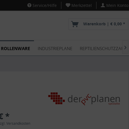
Service/Hilfe
Merkzettel
Mein Konto
Warenkorb |
€ 0,00 *
ROLLENWARE
INDUSTRIEPLANE
REPTILIENSCHUTZZAUN

€ *
zgl. Versandkosten