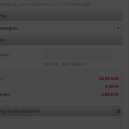
tigung, daher Lieferzeit ca. 5 - 10 Arbeitstage
rbe:
 steingrau
 steingrau
re:
Meter:
Min.0.00
Max.10000.00
m
:
24,99 EUR
:
0,00 m
reis:
0,00 EUR
g (Größe/Position):