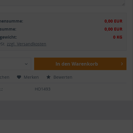
chensumme:
0,00 EUR
tsumme:
0,00 EUR
gewicht:
0 KG
wSt.
zzgl. Versandkosten
In den Warenkorb
ichen
Merken
Bewerten
.:
HO1493