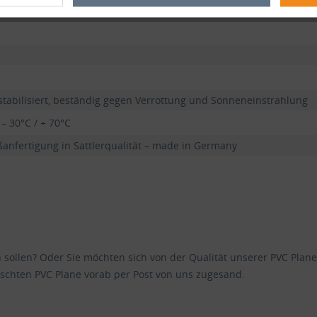
stabilisiert, beständig gegen Verrottung und Sonneneinstrahlung
 – 30°C / + 70°C
anfertigung in Sattlerqualität – made in Germany
en sollen? Oder Sie möchten sich von der Qualität unserer PVC Pl
schten PVC Plane vorab per Post von uns zugesand.