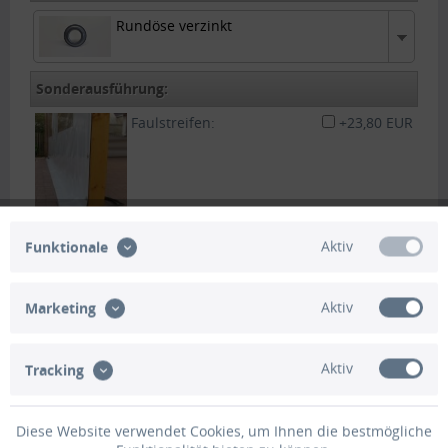
Rundöse verzinkt
Rundöse verzinkt
Sonderausführung:
Faulstreifen:
+23,80 EUR
Aktiv
Funktionale
Plane mittels
+23,80 EUR
Schnallriemen zum
aufrollen :
Aktiv
Marketing
Tür mit 2x Reißverschluss:
+71,40 EUR
Aktiv
Tracking
Hohlsaum :
+17,85 EUR
Diese Website verwendet Cookies, um Ihnen die bestmögliche
Zum beschwehren der PVC Plane