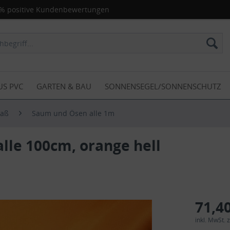
% positive Kundenbewertungen
US PVC
GARTEN & BAU
SONNENSEGEL/SONNENSCHUTZ
Maß
Saum und Ösen alle 1m
lle 100cm, orange hell
71,40
inkl. MwSt.
z