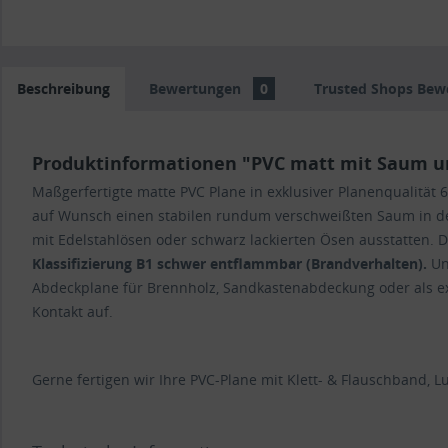
Beschreibung
Bewertungen
0
Trusted Shops Bew
Produktinformationen "PVC matt mit Saum un
Maßgerfertigte matte PVC Plane in exklusiver Planenqualit
auf Wunsch einen stabilen rundum verschweißten Saum in der 
mit Edelstahlösen oder schwarz lackierten Ösen ausstatten. 
Klassifizierung
B1 schwer entflammbar
(Brandverhalten).
Un
Abdeckplane für Brennholz, Sandkastenabdeckung oder als exk
Kontakt auf.
Gerne fertigen wir Ihre PVC-Plane mit Klett- & Flauschband, Luf