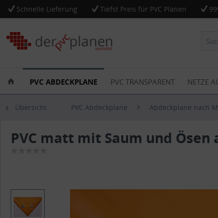
Schnelle Lieferung
Tiefst Preis für PVC Planen
99
PVC ABDECKPLANE
PVC TRANSPARENT
NETZE A
Übersicht
PVC Abdeckplane
Abdeckplane nach 
PVC matt mit Saum und Ösen a