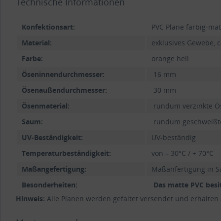
Technische Informationen
Konfektionsart:
PVC Plane farbig-mat
Material:
exklusives Gewebe, ca
Farbe:
orange hell
Öseninnendurchmesser:
16 mm
Ösenaußendurchmesser:
30 mm
Ösenmaterial:
rundum verzinkte Ö
Saum:
rundum geschweißte
UV-Beständigkeit:
UV-beständig
Temperaturbeständigkeit:
von – 30°C / + 70°C
Maßangefertigung:
Maßanfertigung in S
Besonderheiten:
Das matte PVC besit
Hinweis:
Alle Planen werden gefaltet versendet und erhalten