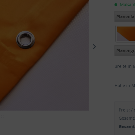
Maßanfer
Planenfa
exklusiv
Planengr
Breite in 
Höhe in M
Preis:
/
Gesamt
Gesamtp