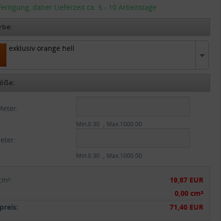
tigung, daher Lieferzeit ca. 5 - 10 Arbeitstage
rbe:
exklusiv orange hell
 orange hell
öße:
Meter:
Min.0.30
Max.1000.00
eter:
Min.0.30
Max.1000.00
cm²
:
19,87 EUR
:
0,00 cm²
reis:
71,40 EUR