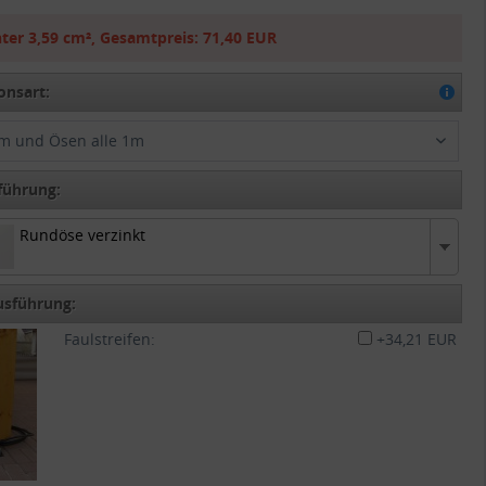
ter
3,59 cm²
,
Gesamtpreis:
71,40 EUR
onsart:
m und Ösen alle 1m
führung:
Rundöse verzinkt
 verzinkt
usführung:
Faulstreifen:
+34,21 EUR