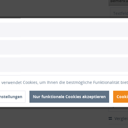
Bemerkun
Versando
gefalte
+
Zwis
Gesam
Gesamt
 verwendet Cookies, um Ihnen die bestmögliche Funktionalität bie
inkl. M
nstellungen
Nur funktionale Cookies akzeptieren
Cooki
1
Vergle