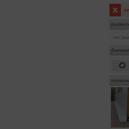
Un
Konfekti
mit Sau
Ösenaus
Rundöse
Sondera