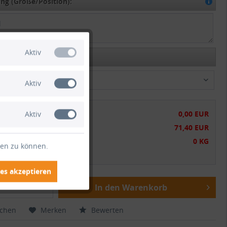
g (Größe/Position):
Aktiv
ption:
t versenden
Aktiv
chensumme:
0,00 EUR
Aktiv
tsumme:
71,40 EUR
gewicht:
0 KG
ten zu können.
wSt.
zzgl. Versandkosten
es akzeptieren
In den Warenkorb
ichen
Merken
Bewerten