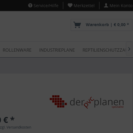
Service/Hilfe
Merkzettel
Mein Konto
Warenkorb |
€ 0,00 *
ROLLENWARE
INDUSTRIEPLANE
REPTILIENSCHUTZZAUN

 € *
zgl. Versandkosten