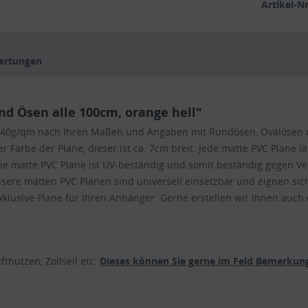
Artikel-Nr
ertungen
d Ösen alle 100cm, orange hell"
ät 640g/qm nach Ihren Maßen und Angaben mit Rundösen, Ovalösen
Farbe der Plane, dieser ist ca. 7cm breit. Jede matte PVC Plane l
Die matte PVC Plane ist UV-beständig und somit beständig gegen 
sere matten PVC Planen sind universell einsetzbar und eignen sic
lusive Plane für Ihren Anhänger. Gerne erstellen wir Ihnen auch 
thutzen, Zollseil etc.
Dieses können Sie gerne im Feld Bemerkung