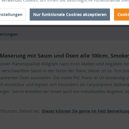
 verwendet Cookies, um Ihnen die bestmögliche Funktionalität bie
Artikel-Nr
nstellungen
Nur funktionale Cookies akzeptieren
Cooki
ertungen
-Maserung mit Saum und Ösen alle 100cm, Smoke
lusiver Planenqualität 650g/qm nach Ihren Maßen und Angaben mi
schweißten Saum in der Farbe der Plane, dieser ist ca. 7cm breit
ackierten Ösen ausstatten. Die matte PVC Plane ist UV-beständig 
ll einsetzbar und eignen sich besonders als Carportplane, Balkon
ger. Gerne erstellen wir Ihnen auch ein individuelles Angebot, n
thutzen, Zollseil etc.
Dieses können Sie gerne im Feld Bemerkung