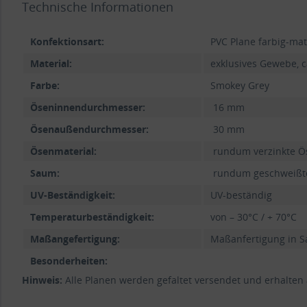
Technische Informationen
Konfektionsart:
PVC Plane farbig-mat
Material:
exklusives Gewebe, ca
Farbe:
Smokey Grey
Öseninnendurchmesser:
16 mm
Ösenaußendurchmesser:
30 mm
Ösenmaterial:
rundum verzinkte Ö
Saum:
rundum geschweißte
UV-Beständigkeit:
UV-beständig
Temperaturbeständigkeit:
von – 30°C / + 70°C
Maßangefertigung:
Maßanfertigung in S
Besonderheiten:
Hinweis:
Alle Planen werden gefaltet versendet und erhalten