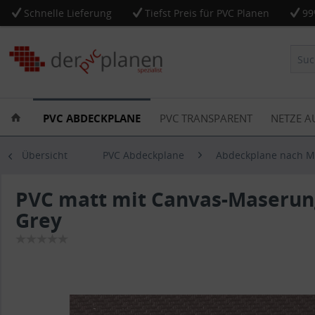
Schnelle Lieferung
Tiefst Preis für PVC Planen
99
PVC ABDECKPLANE
PVC TRANSPARENT
NETZE A
Übersicht
PVC Abdeckplane
Abdeckplane nach 
PVC matt mit Canvas-Maserun
Grey