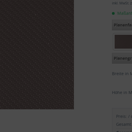
inkl. MwSt.
z
Maßanfer
Planenfa
Smokey
Planengr
Breite in 
Höhe in M
Preis:
/
Gesamt