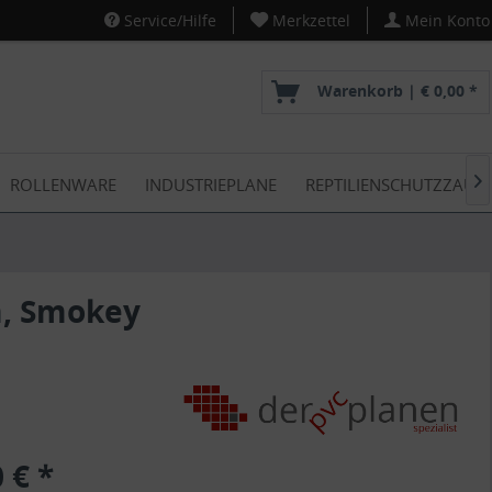
Service/Hilfe
Merkzettel
Mein Konto
Warenkorb |
€ 0,00 *
ROLLENWARE
INDUSTRIEPLANE
REPTILIENSCHUTZZAUN

m, Smokey
 € *