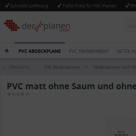
Schnelle Lieferung
Tiefst Preis für PVC Planen
99
PVC ABDECKPLANE
PVC TRANSPARENT
NETZE A
Übersicht
PVC Abdeckplane
Abdeckplane nach 
PVC matt ohne Saum und ohne 