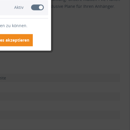
tenabdeckung oder als exklusive Plane für Ihren Anhänger.
Aktiv
ten zu können.
 anfragen.
es akzeptieren
eite