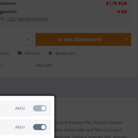
tsumme:
81,76 EUR
gewicht:
0 KG
wSt.
zzgl. Versandkosten
In den Warenkorb
ichen
Merken
Bewerten
.:
HO1480
Aktiv
 und Saum konfektioniert. Unsere matten PVC Planen haben
Aktiv
ässt sich bei uns mit verzinkten Ösen oder auf Wunsch auch
Verrottung und Sonneneinstrahlung. Unsere matten PVC Planen