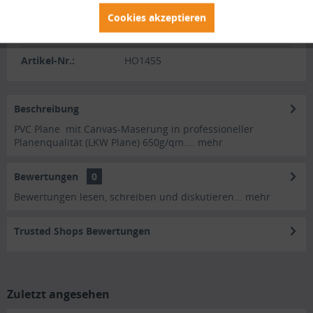
Cookies akzeptieren
Merken
Bewerten
Artikel-Nr.:
HO1455
Beschreibung
PVC Plane mit Canvas-Maserung in professioneller
Planenqualität (LKW Plane) 650g/qm....
mehr
Bewertungen
0
Bewertungen lesen, schreiben und diskutieren...
mehr
Trusted Shops Bewertungen
Zuletzt angesehen