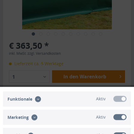
€ 363,50 *
inkl. MwSt.
zzgl. Versandkosten
Lieferzeit ca. 5 Werktage
In den Warenkorb
1
Merken
Bewerten
Aktiv
Funktionale
Artikel-Nr.:
HO1507
Aktiv
Marketing
Beschreibung
Inhalt Komplettset: - 50 Meter Premium