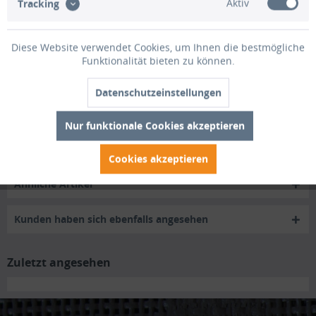
Aktiv
Tracking
Reptilien-/Amphibienschutzzaun mit Clips 70cm...
mehr
Bewertungen
0
Diese Website verwendet Cookies, um Ihnen die bestmögliche
Funktionalität bieten zu können.
Bewertungen lesen, schreiben und diskutieren...
mehr
Datenschutzeinstellungen
Trusted Shops Bewertungen
Nur funktionale Cookies akzeptieren
Zubehör
5
Cookies akzeptieren
Ähnliche Artikel
Kunden haben sich ebenfalls angesehen
Zuletzt angesehen