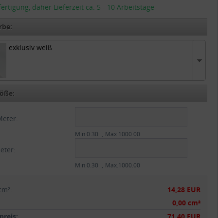
tigung, daher Lieferzeit ca. 5 - 10 Arbeitstage
rbe:
exklusiv weiß
v weiß
öße:
Meter:
Min.0.30
Max.1000.00
eter:
Min.0.30
Max.1000.00
cm²
:
14,28 EUR
:
0,00 cm²
reis:
71,40 EUR