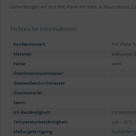
Gerne fertigen wir Ihre PVC-Plane mit Klett- & Flauschband, Luf
Technische Informationen
Konfektionsart:
PVC Plane f
Material:
exklusives G
Farbe:
weiß
Öseninnendurchmesser:
Ösenaußendurchmesser:
Ösenmaterial:
Saum:
UV-Beständigkeit:
UV-beständ
Temperaturbeständigkeit:
von – 30°C /
Maßangefertigung:
Maßanfertig