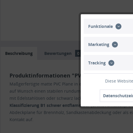
Funktionale
Marketing
Beschreibung
Bewertungen
0
Trusted Shops Bew
Tracking
Produktinformationen "PVC matt ohne Saum 
Diese Website
Maßgerfertigte matte PVC Plane in exklusiver Planenqualit
auf Wunsch einen stabilen rundum verschweißten Saum in der 
Datenschutzei
mit Edelstahlösen oder schwarz lackierten Ösen ausstatten. 
Klassifizierung
B1 schwer entflammbar
(Brandverhalten).
Un
Abdeckplane für Brennholz, Sandkastenabdeckung oder als exk
Kontakt auf.