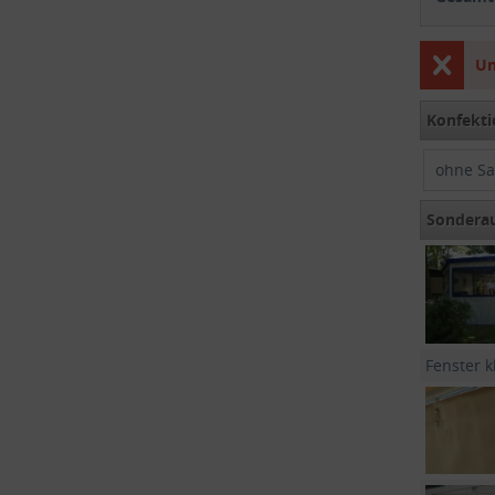
Un
Konfekti
ohne S
Sondera
Fenster k