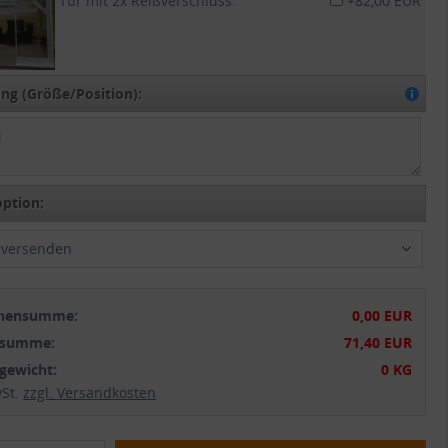
Tür mit 2x Reißverschluss:
+82,00 EUR
g (Größe/Position):
ption:
t versenden
chensumme:
0,00 EUR
tsumme:
71,40 EUR
gewicht:
0 KG
wSt.
zzgl. Versandkosten