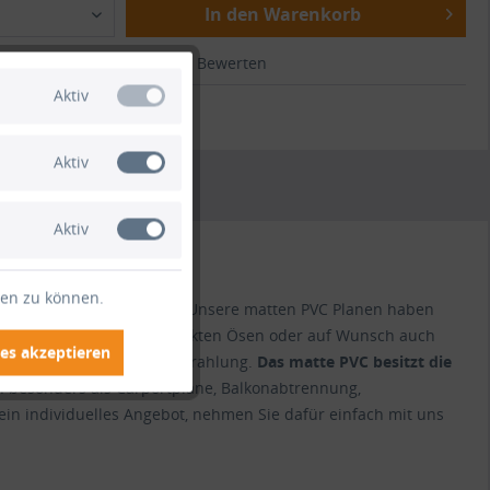
In den Warenkorb
ichen
Merken
Bewerten
Aktiv
.:
HO1168
Aktiv
Aktiv
ten zu können.
 und Saum konfektioniert. Unsere matten PVC Planen haben
ässt sich bei uns mit verzinkten Ösen oder auf Wunsch auch
es akzeptieren
Verrottung und Sonneneinstrahlung.
Das matte PVC besitzt die
h besonders als Carportplane, Balkonabtrennung,
ein individuelles Angebot, nehmen Sie dafür einfach mit uns