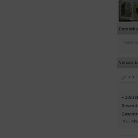
Bemerkun
Versando
gefalte
+
Zwis
Gesam
Gesamt
inkl. M