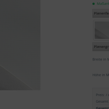
Maßanfer
Planenfa
exklusi
Planengr
Breite in 
Höhe in M
Preis:
/
Gesamt
Gesamtp