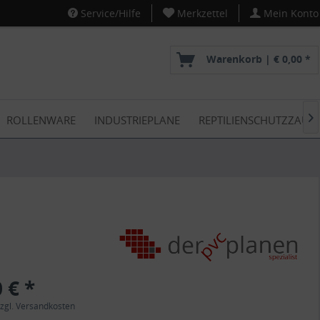
Service/Hilfe
Merkzettel
Mein Konto
Warenkorb |
€ 0,00 *
ROLLENWARE
INDUSTRIEPLANE
REPTILIENSCHUTZZAUN

 € *
zgl. Versandkosten