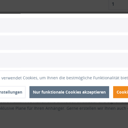
1
Vergle
Artikel-Nr
ertungen
und ohne Ösen, weiß"
 verwendet Cookies, um Ihnen die bestmögliche Funktionalität bie
ät 640g/qm nach Ihren Maßen und Angaben mit Rundösen, Ovalösen
Farbe der Plane, dieser ist ca. 7cm breit. Jede matte PVC Plane l
nstellungen
Nur funktionale Cookies akzeptieren
Cooki
Die matte PVC Plane ist UV-beständig und somit beständig gegen 
sere matten PVC Planen sind universell einsetzbar und eignen sic
lusive Plane für Ihren Anhänger. Gerne erstellen wir Ihnen auch 