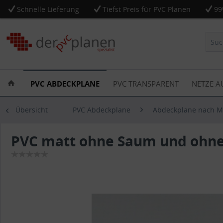
Schnelle Lieferung
Tiefst Preis für PVC Planen
99
PVC ABDECKPLANE
PVC TRANSPARENT
NETZE A
Übersicht
PVC Abdeckplane
Abdeckplane nach 
PVC matt ohne Saum und ohne