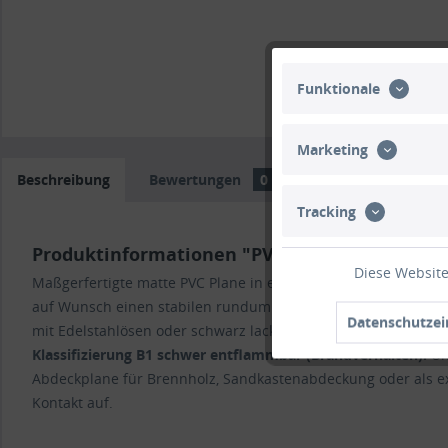
Funktionale
Marketing
Beschreibung
Bewertungen
0
Trusted Shops Bew
Tracking
Produktinformationen "PVC matt ohne Saum 
Diese Website
Maßgerfertigte matte PVC Plane in exklusiver Planenqualit
auf Wunsch einen stabilen rundum verschweißten Saum in der 
Datenschutzei
mit Edelstahlösen oder schwarz lackierten Ösen ausstatten. 
Klassifizierung
B1 schwer entflammbar
(Brandverhalten).
Un
Abdeckplane für Brennholz, Sandkastenabdeckung oder als exk
Kontakt auf.