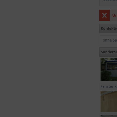
Un
Konfekti
ohne S
Sondera
Fenster k