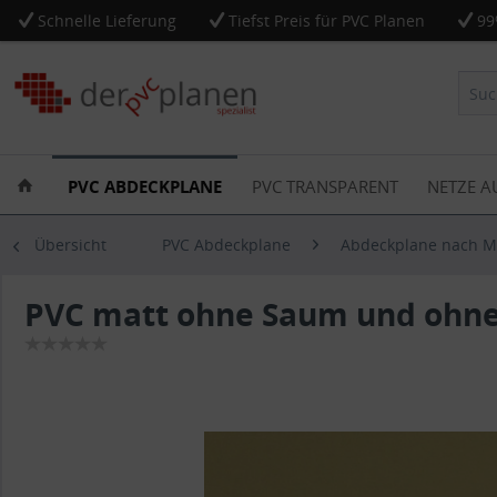
Schnelle Lieferung
Tiefst Preis für PVC Planen
99
PVC ABDECKPLANE
PVC TRANSPARENT
NETZE A
Übersicht
PVC Abdeckplane
Abdeckplane nach 
PVC matt ohne Saum und ohne