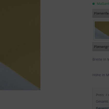
Maßanfer
Planenfa
exklusi
Planengr
Breite in 
Höhe in M
Preis:
/
Gesamt
Gesamtp