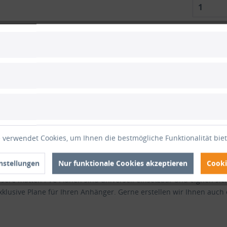
1
Vergle
Artikel-Nr
ertungen
und ohne Ösen, beige-dunkel"
 verwendet Cookies, um Ihnen die bestmögliche Funktionalität bie
ät 640g/qm nach Ihren Maßen und Angaben mit Rundösen, Ovalösen
Farbe der Plane, dieser ist ca. 7cm breit. Jede matte PVC Plane l
nstellungen
Nur funktionale Cookies akzeptieren
Cooki
Die matte PVC Plane ist UV-beständig und somit beständig gegen 
sere matten PVC Planen sind universell einsetzbar und eignen sic
lusive Plane für Ihren Anhänger. Gerne erstellen wir Ihnen auch 