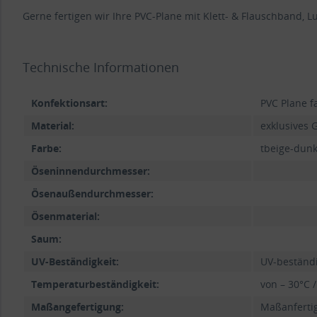
Gerne fertigen wir Ihre PVC-Plane mit Klett- & Flauschband, Luf
Technische Informationen
Konfektionsart:
PVC Plane f
Material:
exklusives G
Farbe:
tbeige-dunk
Öseninnendurchmesser:
Ösenaußendurchmesser:
Ösenmaterial:
Saum:
UV-Beständigkeit:
UV-beständ
Temperaturbeständigkeit:
von – 30°C /
Maßangefertigung:
Maßanfertig