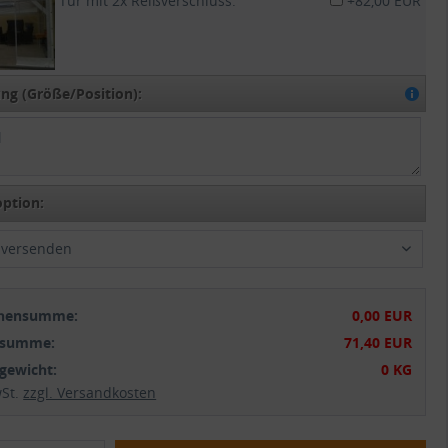
Tür mit 2x Reißverschluss:
+82,00 EUR
g (Größe/Position):
ption:
t versenden
chensumme:
0,00 EUR
tsumme:
71,40 EUR
gewicht:
0 KG
wSt.
zzgl. Versandkosten