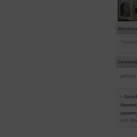
Bemerkun
Versando
gefalte
+
Zwis
Gesam
Gesamt
inkl. M