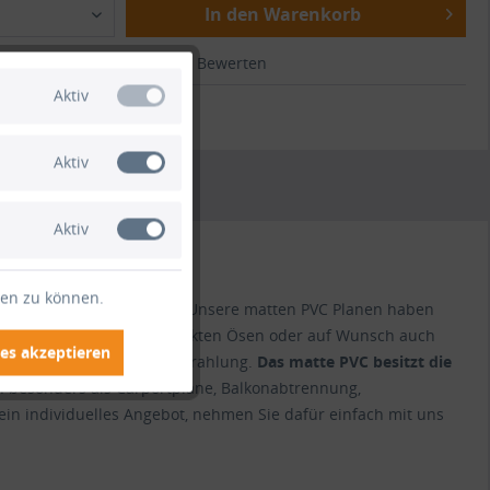
In den Warenkorb
ichen
Merken
Bewerten
Aktiv
.:
HO1171
Aktiv
Aktiv
ten zu können.
 und Saum konfektioniert. Unsere matten PVC Planen haben
ässt sich bei uns mit verzinkten Ösen oder auf Wunsch auch
es akzeptieren
Verrottung und Sonneneinstrahlung.
Das matte PVC besitzt die
h besonders als Carportplane, Balkonabtrennung,
ein individuelles Angebot, nehmen Sie dafür einfach mit uns