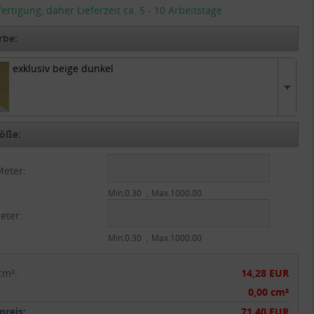
tigung, daher Lieferzeit ca. 5 - 10 Arbeitstage
rbe:
exklusiv beige dunkel
v beige dunkel
öße:
Meter:
Min.0.30
Max.1000.00
eter:
Min.0.30
Max.1000.00
cm²
:
14,28 EUR
:
0,00 cm²
reis:
71,40 EUR