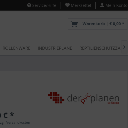
Service/Hilfe
Merkzettel
Mein Konto
Warenkorb |
€ 0,00 *
ROLLENWARE
INDUSTRIEPLANE
REPTILIENSCHUTZZAUN

 € *
zgl. Versandkosten