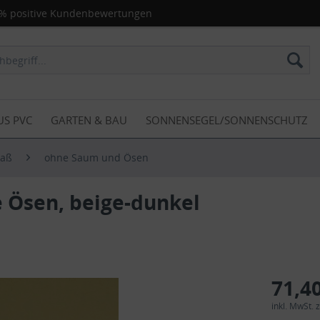
% positive Kundenbewertungen
US PVC
GARTEN & BAU
SONNENSEGEL/SONNENSCHUTZ
Maß
ohne Saum und Ösen
 Ösen, beige-dunkel
71,40
inkl. MwSt.
z