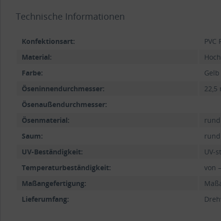
Technische Informationen
Konfektionsart:
PVC 
Material:
Hoch
Farbe:
Gelb
Öseninnendurchmesser:
22,5
Ösenaußendurchmesser:
Ösenmaterial:
rund
Saum:
rund
UV-Beständigkeit:
UV-s
Temperaturbeständigkeit:
von –
Maßangefertigung:
Maßa
Lieferumfang:
Dreh