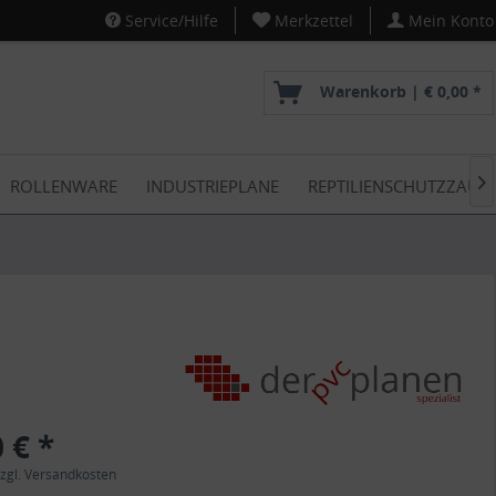
Service/Hilfe
Merkzettel
Mein Konto
Warenkorb |
€ 0,00 *
ROLLENWARE
INDUSTRIEPLANE
REPTILIENSCHUTZZAUN

 € *
zgl. Versandkosten