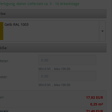
tigung, daher Lieferzeit ca. 5 - 10 Arbeitstage
rbe:
Gelb RAL 1003
L 1003
öße:
Meter:
Min.0.50
Max.100.00
eter:
Min.0.50
Max.100.00
m²
:
17,92 EUR
:
0,25 m²
reis:
71,40 EUR