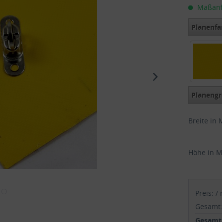
Maßanfer
Planenfa
Gelb RA
Planengr
Breite in 
Höhe in M
Preis:
/
Gesamt
Gesamtp