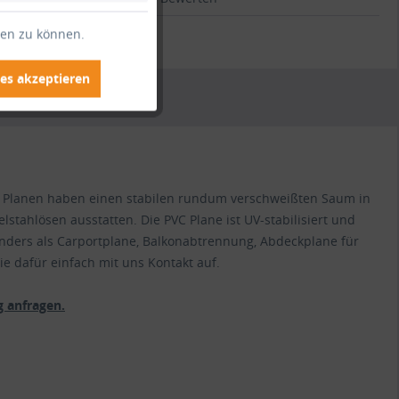
.:
HO1038
ten zu können.
es akzeptieren
VC Planen haben einen stabilen rundum verschweißten Saum in
lstahlösen ausstatten. Die PVC Plane ist UV-stabilisiert und
nders als Carportplane, Balkonabtrennung, Abdeckplane für
e dafür einfach mit uns Kontakt auf.
 anfragen.