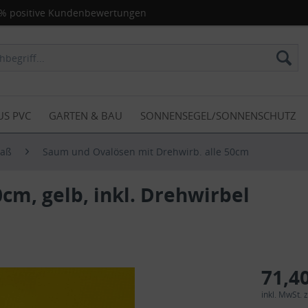
% positive Kundenbewertungen
US PVC
GARTEN & BAU
SONNENSEGEL/SONNENSCHUTZ
Maß
Saum und Ovalösen mit Drehwirb. alle 50cm
cm, gelb, inkl. Drehwirbel
71,40
inkl. MwSt.
z