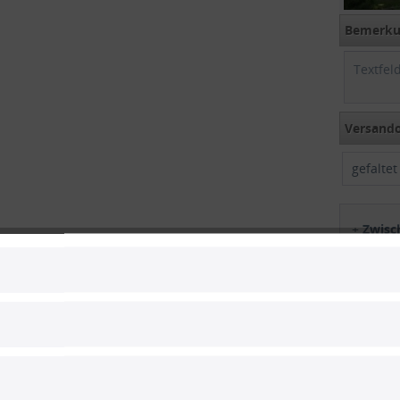
Bemerkun
Versando
gefalte
+
Zwis
Gesam
Gesamt
inkl. M
1
Vergle