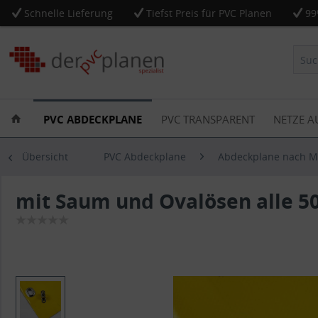
Schnelle Lieferung
Tiefst Preis für PVC Planen
99
PVC ABDECKPLANE
PVC TRANSPARENT
NETZE A
Übersicht
PVC Abdeckplane
Abdeckplane nach 
mit Saum und Ovalösen alle 50