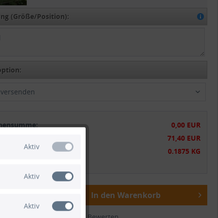
g (Größe/Position):
ption:
t versenden
chensumme:
0,00 EUR
tsumme:
71,40 EUR
Aktiv
gewicht:
0.1875 KG
wSt.
zzgl. Versandkosten
Aktiv
In den Warenkorb
Aktiv
ichen
Merken
Bewerten