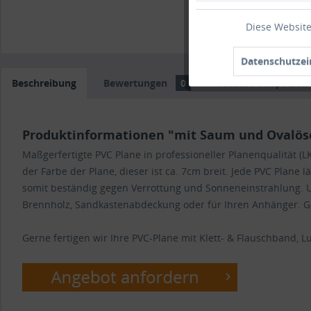
Diese Website
Datenschutzei
Beschreibung
Bewertungen
0
Trusted Shops Bew
Produktinformationen "mit Saum und Ovalösen
Maßgerfertigte PVC Plane in professioneller Planenqualität
der Farbe der Plane, dieser ist ca. 7cm breit. Jede PVC Plane 
somit beständig gegen Verrottung und Sonneneinstrahlung. U
Brennholz, Sandkastenabdeckung oder für Ihren Anhänger. Ger
Gerne fertigen wir Ihre PVC-Plane mit Klett- & Flauschband, Luf