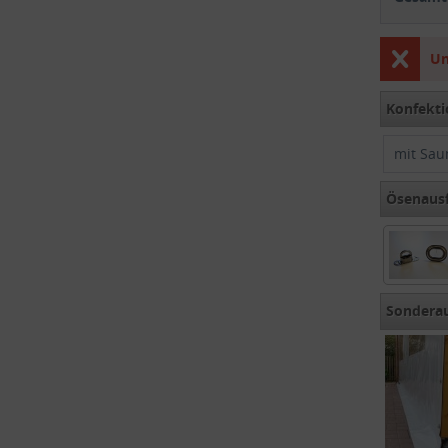
Un
Konfekti
mit Sau
Ösenaus
Sondera