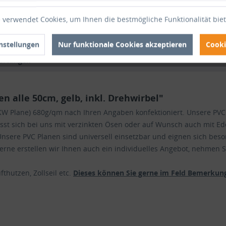
Artikel-Nr
 verwendet Cookies, um Ihnen die bestmögliche Funktionalität bie
nstellungen
Nur funktionale Cookies akzeptieren
Cooki
ertungen
 alle 50cm, gelb, inkl. Drehwirbel"
 (LKW Plane) 680g/qm nach Ihren Angaben konfektioniert. Unsere P
lässt sich bei uns mit verzinkten Ösen oder auf Wunsch auch mit Ede
nsere PVC Planen sind universell einsetzbar und eignen sich beso
ne erstellen wir Ihnen auch ein individuelles Angebot, nehmen Si
thutzen, Zollseil etc.
Dieses können Sie gerne im Feld Bemerkung