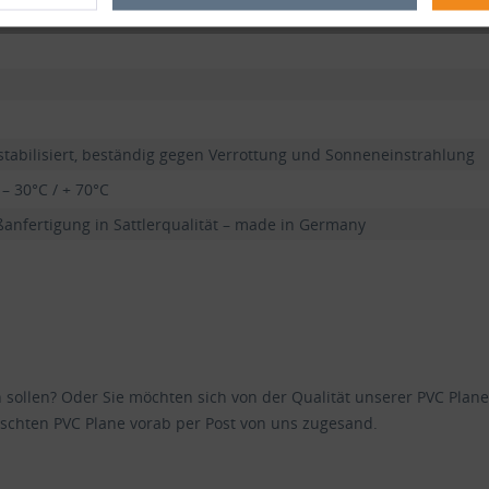
stabilisiert, beständig gegen Verrottung und Sonneneinstrahlung
 – 30°C / + 70°C
anfertigung in Sattlerqualität – made in Germany
en sollen? Oder Sie möchten sich von der Qualität unserer PVC Pl
schten PVC Plane vorab per Post von uns zugesand.