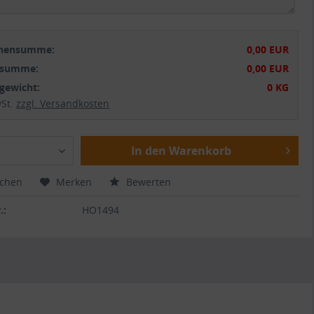
chensumme:
0,00 EUR
tsumme:
0,00 EUR
gewicht:
0 KG
wSt.
zzgl. Versandkosten
In den Warenkorb
ichen
Merken
Bewerten
.:
HO1494