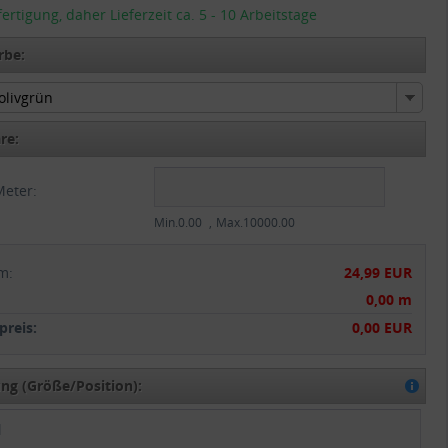
tigung, daher Lieferzeit ca. 5 - 10 Arbeitstage
rbe:
 olivgrün
 olivgrün
re:
Meter:
Min.0.00
Max.10000.00
m
:
24,99 EUR
:
0,00 m
reis:
0,00 EUR
g (Größe/Position):