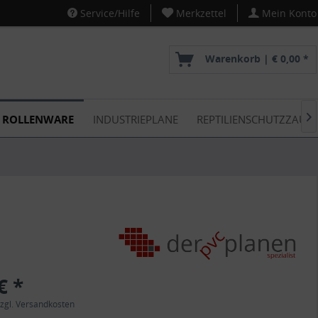
Service/Hilfe
Merkzettel
Mein Konto
Warenkorb |
€ 0,00 *
ROLLENWARE
INDUSTRIEPLANE
REPTILIENSCHUTZZAUN

€ *
zgl. Versandkosten