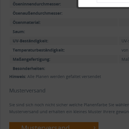
Öseninnendurchmesser:
Ösenaußendurchmesser:
Ösenmaterial:
Saum:
UV-Beständigkeit:
UV-
Temperaturbeständigkeit:
von
Maßangefertigung:
Maß
Besonderheiten:
Hinweis:
Alle Planen werden gefaltet versendet
Musterversand
Sie sind sich noch nicht sicher welche Planenfarbe Sie wähl
Musterversand und erhalten ein kleines Muster Ihrere gewün