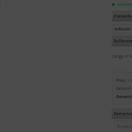
Maßanfer
Planenfa
exklusiv
exklusiv
Rollenwa
Länge in 
Preis:
/
Gesamt
Gesamtp
Bemerkun