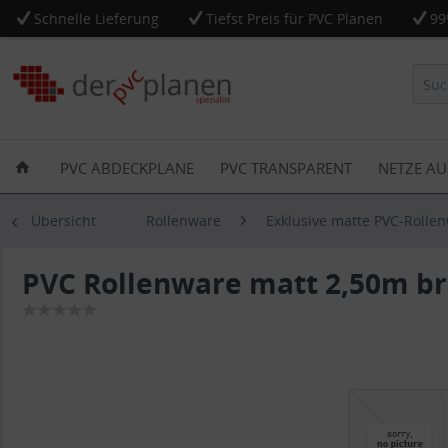
Schnelle Lieferung
Tiefst Preis für PVC Planen
99
PVC ABDECKPLANE
PVC TRANSPARENT
NETZE AU
Übersicht
Rollenware
Exklusive matte PVC-Rolle
PVC Rollenware matt 2,50m bre