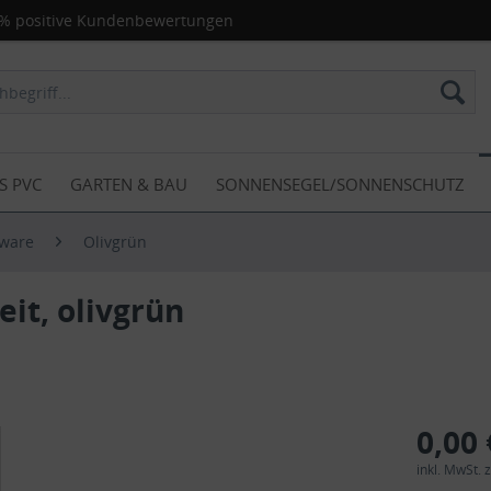
% positive Kundenbewertungen
S PVC
GARTEN & BAU
SONNENSEGEL/SONNENSCHUTZ
nware
Olivgrün
it, olivgrün
0,00 
inkl. MwSt.
z