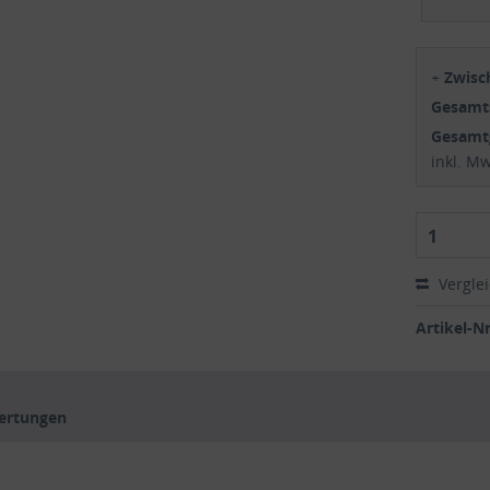
+
Zwis
Gesam
Gesamt
inkl. M
1
Vergle
Artikel-Nr
ertungen