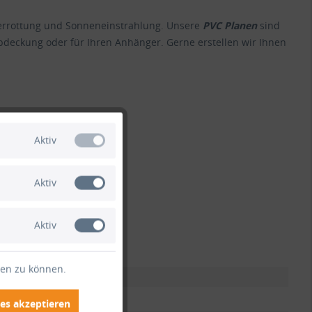
 Verrottung und Sonneneinstrahlung. Unsere
PVC Planen
sind
bdeckung oder für Ihren Anhänger. Gerne erstellen wir Ihnen
 anfragen.
Aktiv
Aktiv
Aktiv
ten zu können.
es akzeptieren