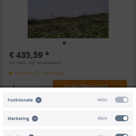
€ 435,59 *
inkl. MwSt.
zzgl. Versandkosten
Lieferzeit ca. 7 Werktage
In den Warenkorb
1
Aktiv
Merken
Bewerten
Funktionale
Artikel-Nr.:
HO1516
Aktiv
Marketing
Beschreibung