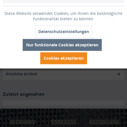
Reptilien-/Amphibienschutzzaun 70cm Höhe - 26...
mehr
Diese Website verwendet Cookies, um Ihnen die bestmögliche
Bewertungen
0
Funktionalität bieten zu können.
Bewertungen lesen, schreiben und diskutieren...
mehr
Datenschutzeinstellungen
Trusted Shops Bewertungen
Nur funktionale Cookies akzeptieren
Cookies akzeptieren
Zubehör
5
Ähnliche Artikel
Zuletzt angesehen