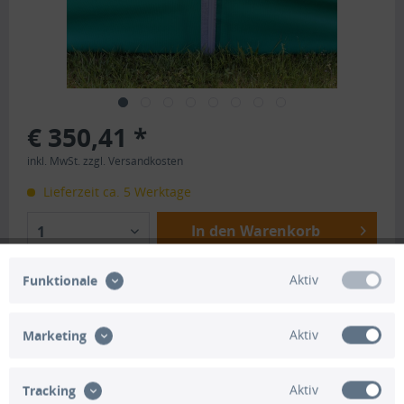
€ 350,41 *
inkl. MwSt.
zzgl. Versandkosten
Lieferzeit ca. 5 Werktage
In den Warenkorb
1
Merken
Bewerten
Aktiv
Funktionale
Artikel-Nr.:
HO1499
Aktiv
Marketing
Beschreibung
Aktiv
Tracking
Inhalt Komplettset: - 50 Meter Standard