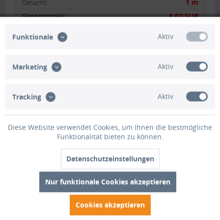
Gesamt
:
1 m
Gesamtpreis:
8,02 EUR
Aktiv
Funktionale
+
Zwischensumme:
0,00 EUR
Aktiv
Marketing
Gesamtsumme:
8,02 EUR
inkl. MwSt.
zzgl. Versandkosten
Aktiv
Tracking
In den Warenkorb
1
Diese Website verwendet Cookies, um Ihnen die bestmögliche
Merken
Bewerten
Funktionalität bieten zu können.
Artikel-Nr.:
HO1366
Datenschutzeinstellungen
Nur funktionale Cookies akzeptieren
Beschreibung
Cookies akzeptieren
Unser Standard Reptilienschutzzaun/Amphibienschutzzaun
GTH-S mit Kederverbindung ist durch...
mehr