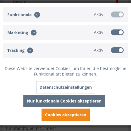
Gesamt
:
0
Gesamtpreis:
0,00 EUR
Aktiv
Funktionale
Aktiv
Marketing
+
Zwischensumme:
0,00 EUR
Gesamtsumme:
0,00 EUR
inkl. MwSt.
zzgl. Versandkosten
Aktiv
Tracking
In den Warenkorb
1
Diese Website verwendet Cookies, um Ihnen die bestmögliche
Funktionalität bieten zu können.
Merken
Bewerten
Datenschutzeinstellungen
Artikel-Nr.:
HO1361
Nur funktionale Cookies akzeptieren
Beschreibung
Cookies akzeptieren
Unser Reptilienschutzzaun/Amphibienschutzzaun GTH-S-ST
für Standfüße mit...
mehr