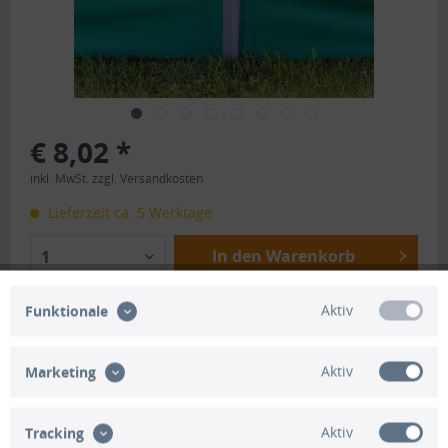
€ 8,02 *
inkl. MwSt.
zzgl. Versandkosten
Lieferzeit ca. 5 Werktage
In den Warenkorb
1
Merken
Bewerten
Aktiv
Funktionale
Artikel-Nr.:
HO1395
Aktiv
Marketing
Beschreibung
Aktiv
Tracking
Unser Hamsterschutzzaun GTH-HS mit Kederverbindung ist