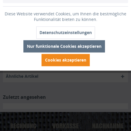
durch seine Art einzigartig im...
mehr
Diese Website verwendet Cookies, um Ihnen die bestmögliche
Bewertungen
0
Funktionalität bieten zu können.
Bewertungen lesen, schreiben und diskutieren...
mehr
Datenschutzeinstellungen
Trusted Shops Bewertungen
Nur funktionale Cookies akzeptieren
Cookies akzeptieren
Zubehör
3
Ähnliche Artikel
Zuletzt angesehen