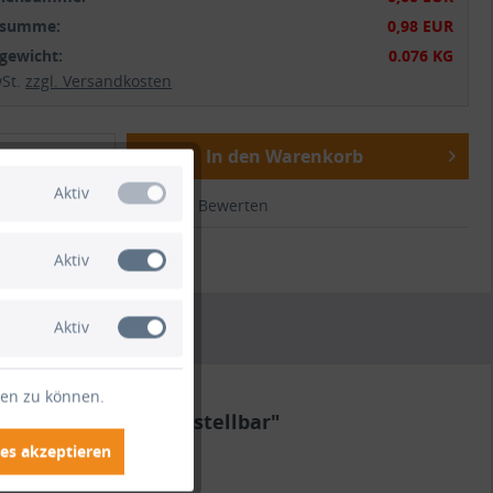
tsumme:
0,98 EUR
gewicht:
0.076 KG
wSt.
zzgl. Versandkosten
In den Warenkorb
Aktiv
ichen
Merken
Bewerten
.:
HO1126
Aktiv
Aktiv
ten zu können.
vidueller Länge bestellbar"
es akzeptieren