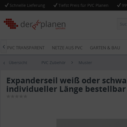
Schnelle Lieferung
Tiefst Preis für PVC Planen
99
PVC TRANSPARENT
NETZE AUS PVC
GARTEN & BAU

Übersicht
PVC Zubehör
Muster
Expanderseil weiß oder schwa
individueller Länge bestellbar