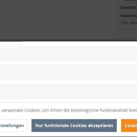
Gesam
Gesamt
inkl. M
1
Vergle
Artikel-Nr
ertungen
 verwendet Cookies, um Ihnen die bestmögliche Funktionalität bie
r schwarz, PE ummantelt, Stärke 10 mm nach indi
nstellungen
Nur funktionale Cookies akzeptieren
Cooki