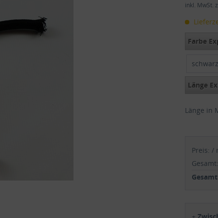
inkl. MwSt.
z
Lieferze
Farbe Ex
schwar
Länge Ex
Länge in 
Preis:
/
Gesamt
Gesamtp
+
Zwis