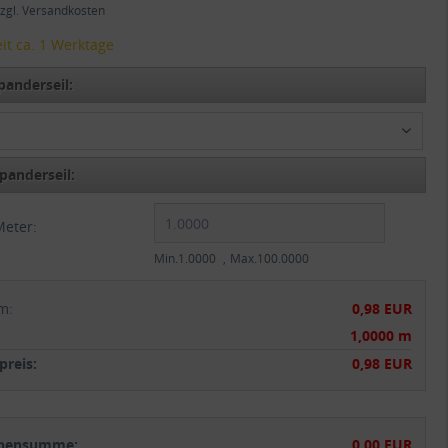
zgl. Versandkosten
it ca. 1 Werktage
panderseil:
z
panderseil:
Meter:
Min.1.0000
Max.100.0000
m
:
0,98 EUR
:
1,0000 m
reis:
0,98 EUR
chensumme:
0,00 EUR