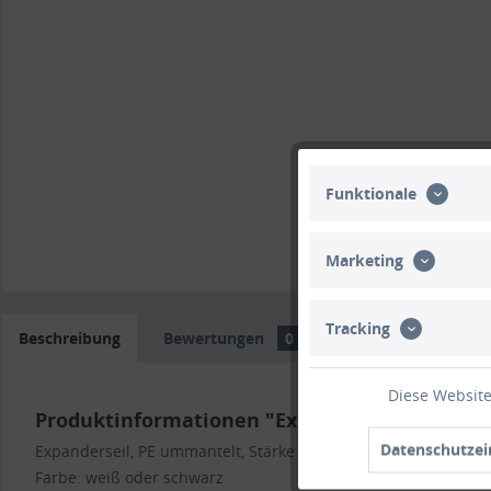
Funktionale
Marketing
Tracking
Beschreibung
Bewertungen
0
Trusted Shops Bew
Diese Website
Produktinformationen "Expanderseil weiß ode
Datenschutzei
Expanderseil, PE ummantelt, Stärke 10 mm
Farbe: weiß oder schwarz