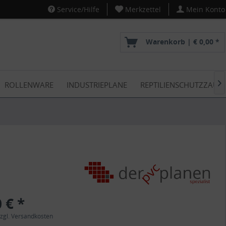
Service/Hilfe
Merkzettel
Mein Konto
Warenkorb |
€ 0,00 *
ROLLENWARE
INDUSTRIEPLANE
REPTILIENSCHUTZZAUN

 € *
zgl. Versandkosten