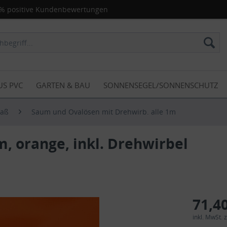
% positive Kundenbewertungen
US PVC
GARTEN & BAU
SONNENSEGEL/SONNENSCHUTZ
Maß
Saum und Ovalösen mit Drehwirb. alle 1m
, orange, inkl. Drehwirbel
71,40
inkl. MwSt.
z