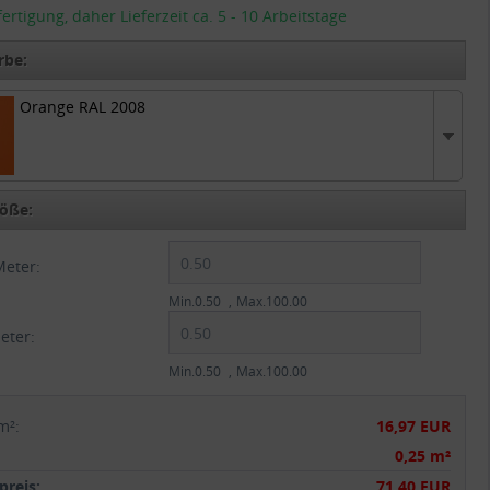
tigung, daher Lieferzeit ca. 5 - 10 Arbeitstage
rbe:
Orange RAL 2008
RAL 2008
öße:
Meter:
Min.0.50
Max.100.00
eter:
Min.0.50
Max.100.00
m²
:
16,97 EUR
:
0,25 m²
reis:
71,40 EUR