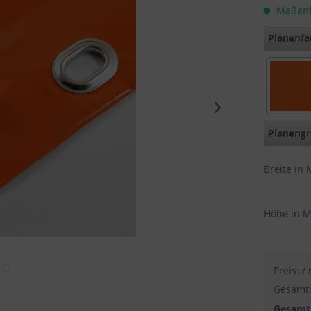
Maßanfer
Planenfa
Orange 
Planengr
Breite in 
Höhe in M
Preis:
/
Gesamt
Gesamtp