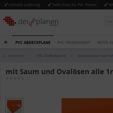
Schnelle Lieferung
Tiefst Preis für PVC Planen
99
PVC ABDECKPLANE
PVC TRANSPARENT
NETZE A
Übersicht
PVC Abdeckplane
Abdeckplane nach 
mit Saum und Ovalösen alle 1m