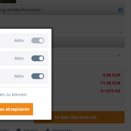
g (Größe/Position):
Aktiv
ption:
t versenden
Aktiv
chensumme:
0,00 EUR
Aktiv
tsumme:
71,40 EUR
gewicht:
0.1875 KG
ten zu können.
wSt.
zzgl. Versandkosten
es akzeptieren
In den Warenkorb
ichen
Merken
Bewerten