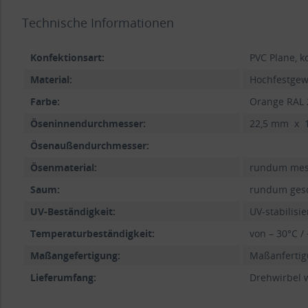
Technische Informationen
Konfektionsart:
PVC Plane, k
Material:
Hochfestgew
Farbe:
Orange RAL 
Öseninnendurchmesser:
22,5 mm x 
Ösenaußendurchmesser:
Ösenmaterial:
rundum mess
Saum:
rundum gesc
UV-Beständigkeit:
UV-stabilisi
Temperaturbeständigkeit:
von – 30°C /
Maßangefertigung:
Maßanfertigu
Lieferumfang:
Drehwirbel w