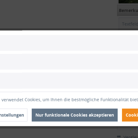
Bemerkun
Versando
gefalte
+
Zwis
Gesam
Gesamt
 verwendet Cookies, um Ihnen die bestmögliche Funktionalität bie
inkl. M
nstellungen
Nur funktionale Cookies akzeptieren
Cooki
1
Vergle