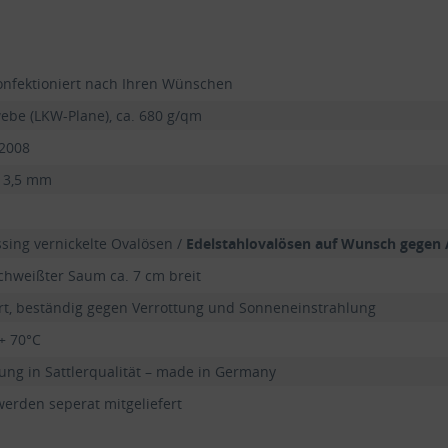
onfektioniert nach Ihren Wünschen
ebe (LKW-Plane), ca. 680 g/qm
2008
13,5 mm
ing vernickelte Ovalösen /
Edelstahlovalösen auf Wunsch gegen 
hweißter Saum ca. 7 cm breit
ert, beständig gegen Verrottung und Sonneneinstrahlung
 + 70°C
ng in Sattlerqualität – made in Germany
erden seperat mitgeliefert