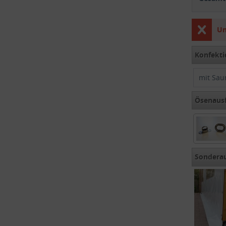
Un
Konfekti
mit Sau
Ösenaus
Sondera