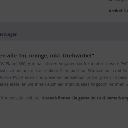
Artikel-Nr
ertungen
 alle 1m, orange, inkl. Drehwirbel"
 (LKW Plane) 680g/qm nach Ihren Angaben konfektioniert. Unsere P
lässt sich bei uns mit verzinkten Ösen oder auf Wunsch auch mit Ede
nsere PVC Planen sind universell einsetzbar und eignen sich beso
ne erstellen wir Ihnen auch ein individuelles Angebot, nehmen Si
thutzen, Zollseil etc.
Dieses können Sie gerne im Feld Bemerkung