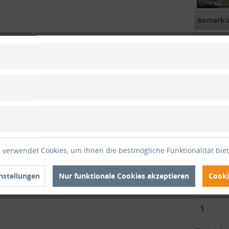
Bemerkun
Versando
gefalte
+
Zwis
Gesam
 verwendet Cookies, um Ihnen die bestmögliche Funktionalität bie
Gesamt
inkl. M
nstellungen
Nur funktionale Cookies akzeptieren
Cooki
1