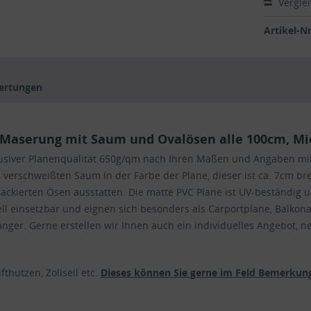
Vergle
Artikel-Nr
ertungen
Maserung mit Saum und Ovalösen alle 100cm, Mi
lusiver Planenqualität 650g/qm nach Ihren Maßen und Angaben mi
schweißten Saum in der Farbe der Plane, dieser ist ca. 7cm breit
ackierten Ösen ausstatten. Die matte PVC Plane ist UV-beständig 
ll einsetzbar und eignen sich besonders als Carportplane, Balkon
ger. Gerne erstellen wir Ihnen auch ein individuelles Angebot, n
thutzen, Zollseil etc.
Dieses können Sie gerne im Feld Bemerkung