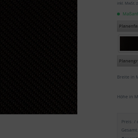
inkl. MwSt.
z
Maßanfer
Planenfa
Midnigh
Planengr
Breite in 
Höhe in M
Preis:
/
Gesamt