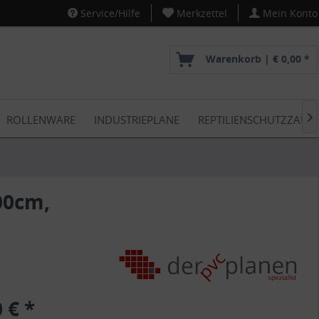
Service/Hilfe
Merkzettel
Mein Konto
Warenkorb |
€ 0,00 *
ROLLENWARE
INDUSTRIEPLANE
REPTILIENSCHUTZZAUN

00cm,
 € *