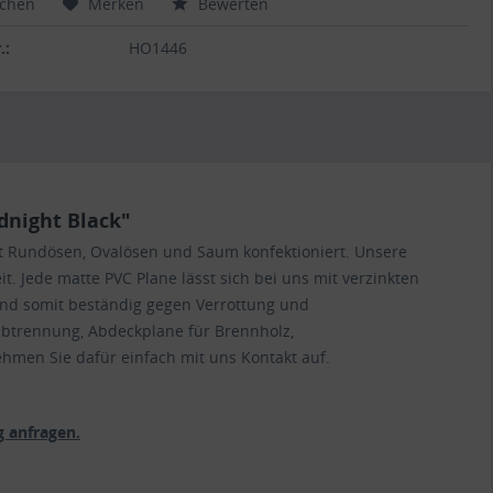
ichen
Merken
Bewerten
.:
HO1446
dnight Black"
t Rundösen, Ovalösen und Saum konfektioniert. Unsere
. Jede matte PVC Plane lässt sich bei uns mit verzinkten
und somit beständig gegen Verrottung und
abtrennung, Abdeckplane für Brennholz,
ehmen Sie dafür einfach mit uns Kontakt auf.
 anfragen.