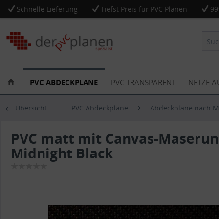
Schnelle Lieferung
Tiefst Preis für PVC Planen
99
PVC ABDECKPLANE
PVC TRANSPARENT
NETZE A
Übersicht
PVC Abdeckplane
Abdeckplane nach 
PVC matt mit Canvas-Maserun
Midnight Black