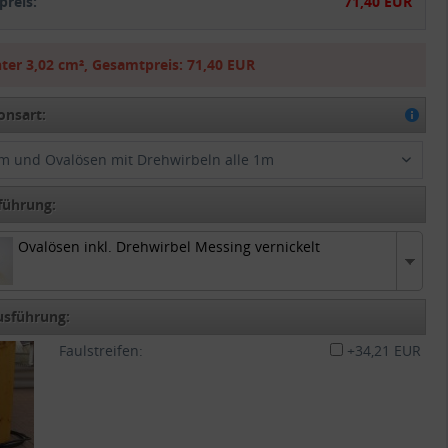
reis:
71,40 EUR
ter
3,02 cm²
,
Gesamtpreis:
71,40 EUR
onsart:
m und Ovalösen mit Drehwirbeln alle 1m
führung:
Ovalösen inkl. Drehwirbel Messing vernickelt
Ovalösen inkl. Drehwirbel Messing vernickelt
usführung:
Faulstreifen:
+34,21 EUR