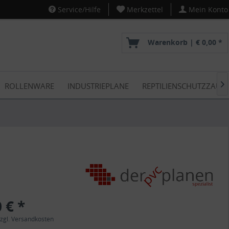
Service/Hilfe
Merkzettel
Mein Konto
Warenkorb |
€ 0,00 *
ROLLENWARE
INDUSTRIEPLANE
REPTILIENSCHUTZZAUN

 € *
zgl. Versandkosten