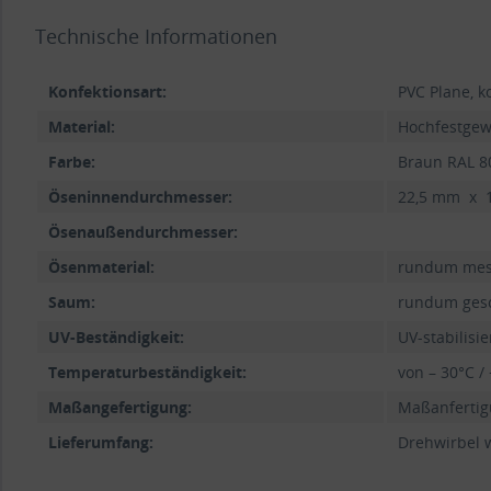
Technische Informationen
Konfektionsart:
PVC Plane, k
Material:
Hochfestgew
Farbe:
Braun RAL 8
Öseninnendurchmesser:
22,5 mm x 
Ösenaußendurchmesser:
Ösenmaterial:
rundum mess
Saum:
rundum gesc
UV-Beständigkeit:
UV-stabilisi
Temperaturbeständigkeit:
von – 30°C /
Maßangefertigung:
Maßanfertigu
Lieferumfang:
Drehwirbel w