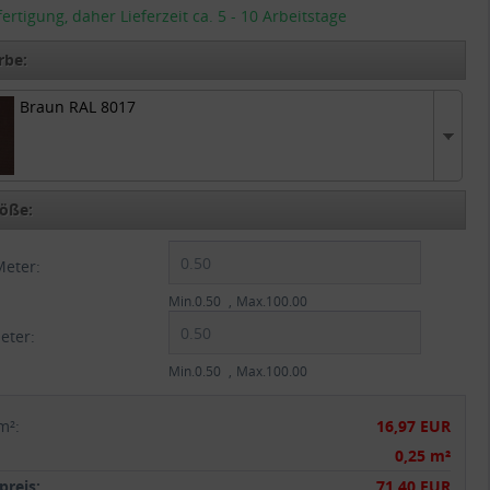
tigung, daher Lieferzeit ca. 5 - 10 Arbeitstage
rbe:
Braun RAL 8017
AL 8017
öße:
Meter:
Min.0.50
Max.100.00
eter:
Min.0.50
Max.100.00
m²
:
16,97 EUR
:
0,25 m²
reis:
71,40 EUR