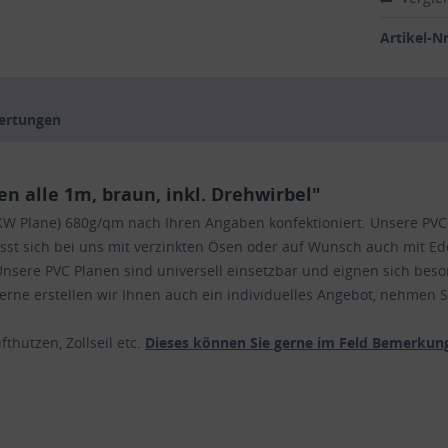
Artikel-Nr
ertungen
 alle 1m, braun, inkl. Drehwirbel"
 (LKW Plane) 680g/qm nach Ihren Angaben konfektioniert. Unsere P
lässt sich bei uns mit verzinkten Ösen oder auf Wunsch auch mit Ede
nsere PVC Planen sind universell einsetzbar und eignen sich beso
ne erstellen wir Ihnen auch ein individuelles Angebot, nehmen Si
thutzen, Zollseil etc.
Dieses können Sie gerne im Feld Bemerkung