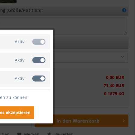
g (Größe/Position):
Aktiv
ption:
t versenden
Aktiv
chensumme:
0,00 EUR
Aktiv
tsumme:
71,40 EUR
gewicht:
0.1875 KG
ten zu können.
wSt.
zzgl. Versandkosten
es akzeptieren
In den Warenkorb
ichen
Merken
Bewerten