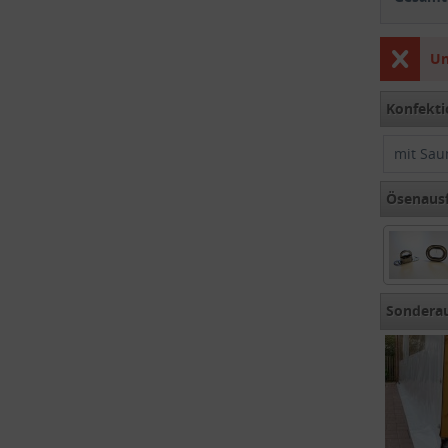
Un
Konfekti
mit Sau
Ösenaus
Sondera