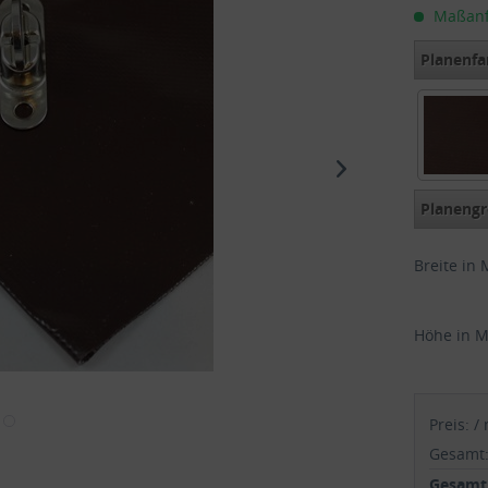
Maßanfer
Planenfa
Braun R
Planengr
Breite in 
Höhe in M
Preis:
/
Gesamt
Gesamtp