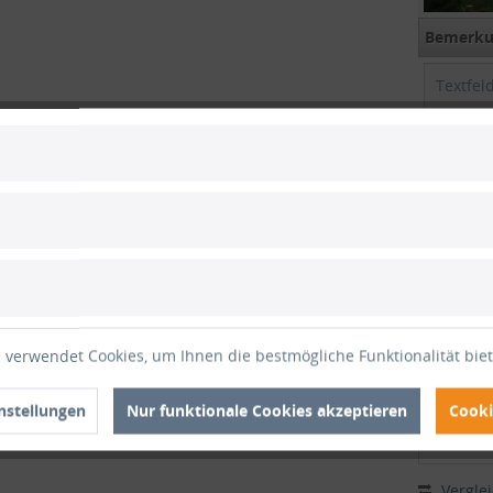
Bemerkun
Versando
gefalte
+
Zwis
Gesam
Gesamt
 verwendet Cookies, um Ihnen die bestmögliche Funktionalität bie
inkl. M
nstellungen
Nur funktionale Cookies akzeptieren
Cooki
1
Vergle