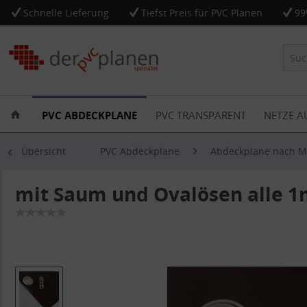
Schnelle Lieferung
Tiefst Preis für PVC Planen
99
PVC ABDECKPLANE
PVC TRANSPARENT
NETZE A
Übersicht
PVC Abdeckplane
Abdeckplane nach 
mit Saum und Ovalösen alle 1m