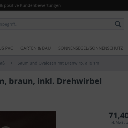
% positive Kundenbewertungen
US PVC
GARTEN & BAU
SONNENSEGEL/SONNENSCHUTZ
Maß
Saum und Ovalösen mit Drehwirb. alle 1m
, braun, inkl. Drehwirbel
71,40
inkl. MwSt.
z