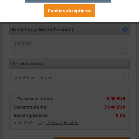
Tür mit 2x Reißverschluss:
+82,00 EUR
Cookies akzeptieren
Bemerkung (Größe/Position):
Versandoption:
gefaltet versenden
+
Zwischensumme:
0,00 EUR
Gesamtsumme:
71,40 EUR
Gesamtgewicht:
0 KG
inkl. MwSt.
zzgl. Versandkosten