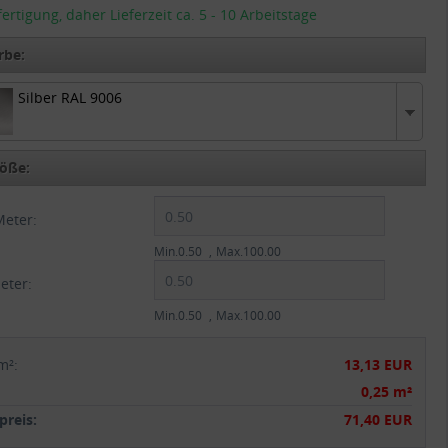
tigung, daher Lieferzeit ca. 5 - 10 Arbeitstage
rbe:
Silber RAL 9006
RAL 9006
öße:
Meter:
Min.0.50
Max.100.00
eter:
Min.0.50
Max.100.00
m²
:
13,13 EUR
:
0,25 m²
reis:
71,40 EUR