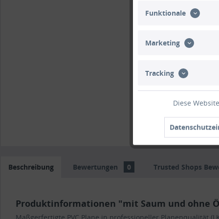
Funktionale
Marketing
Tracking
Diese Website
Datenschutzei
Beschreibung
Bewertungen
0
Trusted Shops Bew
Produktinformationen "mit Saum und ohne Ös
Maßgerfertigte PVC Plane in professioneller Planenqualität