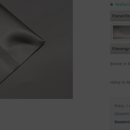
Maßanfer
Planenfa
Silber 
Planengr
Breite in 
Höhe in M
Preis:
/
Gesamt
Gesamtp