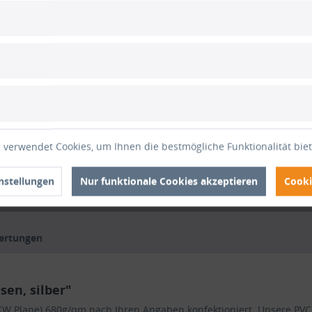
+
Zwis
Gesam
Gesamt
inkl. M
1
 verwendet Cookies, um Ihnen die bestmögliche Funktionalität bie
Vergle
Artikel-Nr
nstellungen
Nur funktionale Cookies akzeptieren
Cooki
ertungen
en, silber"
 (LKW Plane) 680g/qm nach Ihren Angaben konfektioniert. Unsere P