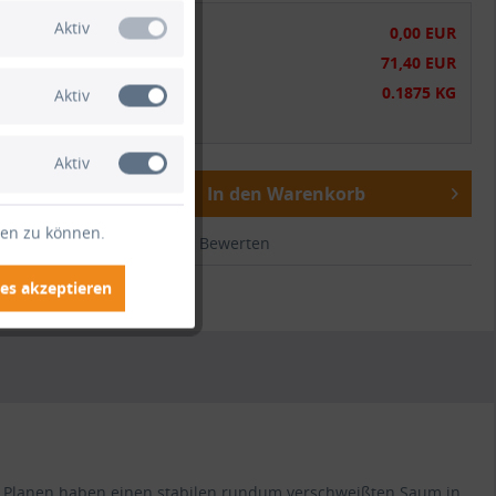
Aktiv
chensumme:
0,00 EUR
tsumme:
71,40 EUR
gewicht:
0.1875 KG
Aktiv
wSt.
zzgl. Versandkosten
Aktiv
In den Warenkorb
ten zu können.
ichen
Merken
Bewerten
.:
HO1216
es akzeptieren
VC Planen haben einen stabilen rundum verschweißten Saum in