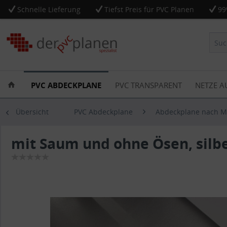
Schnelle Lieferung
Tiefst Preis für PVC Planen
99
PVC ABDECKPLANE
PVC TRANSPARENT
NETZE A
Übersicht
PVC Abdeckplane
Abdeckplane nach 
mit Saum und ohne Ösen, silb