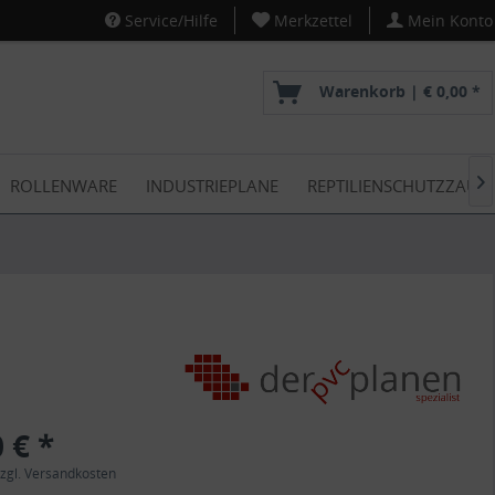
Service/Hilfe
Merkzettel
Mein Konto
Warenkorb |
€ 0,00 *
ROLLENWARE
INDUSTRIEPLANE
REPTILIENSCHUTZZAUN

 € *
zgl. Versandkosten