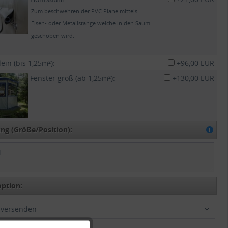
Zum beschwehren der PVC Plane mittels
Eisen- oder Metallstange welche in den Saum
geschoben wird.
lein (bis 1,25m²):
+96,00 EUR
Fenster groß (ab 1,25m²):
+130,00 EUR
g (Größe/Position):
ption:
t versenden