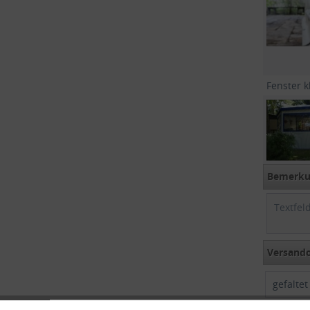
Fenster k
Bemerkun
Versando
gefalte