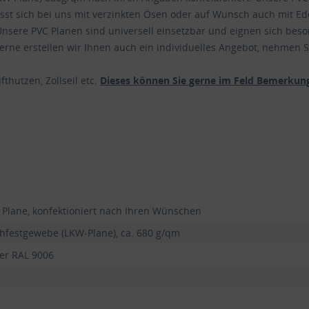
lässt sich bei uns mit verzinkten Ösen oder auf Wunsch auch mit Ede
nsere PVC Planen sind universell einsetzbar und eignen sich beso
ne erstellen wir Ihnen auch ein individuelles Angebot, nehmen Si
thutzen, Zollseil etc.
Dieses können Sie gerne im Feld Bemerkung
 Plane, konfektioniert nach Ihren Wünschen
hfestgewebe (LKW-Plane), ca. 680 g/qm
ber RAL 9006