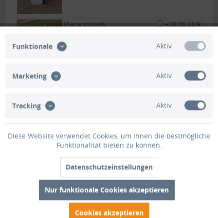
Plane mittels
+28,00 EUR
Schnallriemen zum
aufrollen :
Aktiv
Funktionale
Tür mit 2x Reißverschluss:
+82,00 EUR
Aktiv
Marketing
Hohlsaum :
+21,00 EUR
Aktiv
Tracking
Zum beschwehren der PVC Plane
mittels Eisen- oder Metallstange
welche in den Saum geschoben
Diese Website verwendet Cookies, um Ihnen die bestmögliche
wird.
Funktionalität bieten zu können.
Fenster klein (bis 1,25m²):
+96,00 EUR
Datenschutzeinstellungen
Fenster groß (ab 1,25m²):
+130,00
Nur funktionale Cookies akzeptieren
EUR
Cookies akzeptieren