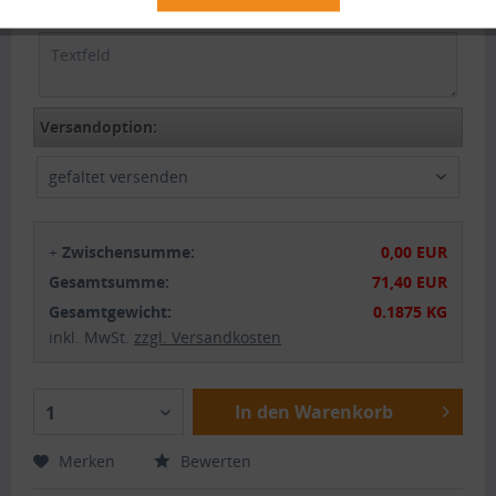
Bemerkung (Größe/Position):
Versandoption:
gefaltet versenden
+
Zwischensumme:
0,00 EUR
Gesamtsumme:
71,40 EUR
Gesamtgewicht:
0.1875 KG
inkl. MwSt.
zzgl. Versandkosten
In den Warenkorb
1
Merken
Bewerten