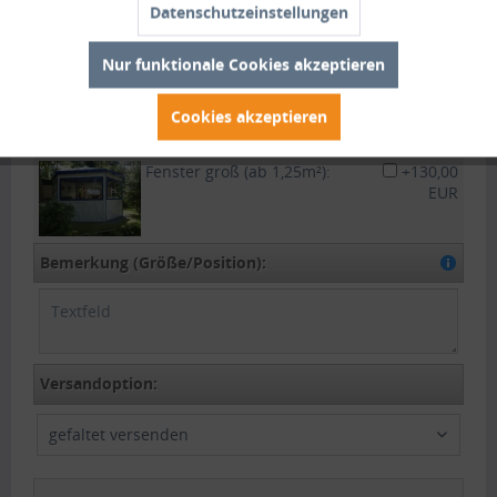
Datenschutzeinstellungen
mittels Eisen- oder Metallstange
welche in den Saum geschoben
Nur funktionale Cookies akzeptieren
wird.
Cookies akzeptieren
Fenster klein (bis 1,25m²):
+96,00 EUR
Fenster groß (ab 1,25m²):
+130,00
EUR
Bemerkung (Größe/Position):
Versandoption:
gefaltet versenden