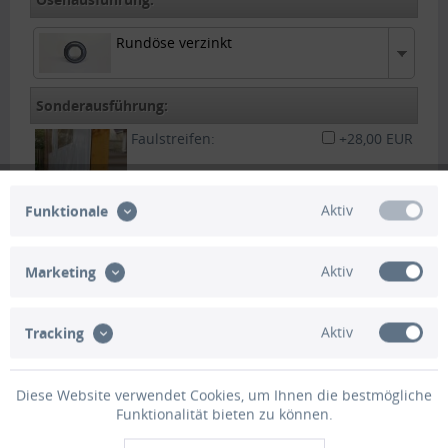
Rundöse verzinkt
Rundöse verzinkt
Sonderausführung:
Faulstreifen:
+28,00 EUR
Aktiv
Funktionale
Aktiv
Marketing
Plane mittels
+28,00 EUR
Schnallriemen zum
aufrollen :
Aktiv
Tracking
Tür mit 2x Reißverschluss:
+82,00 EUR
Diese Website verwendet Cookies, um Ihnen die bestmögliche
Funktionalität bieten zu können.
Hohlsaum :
+21,00 EUR
Zum beschwehren der PVC Plane