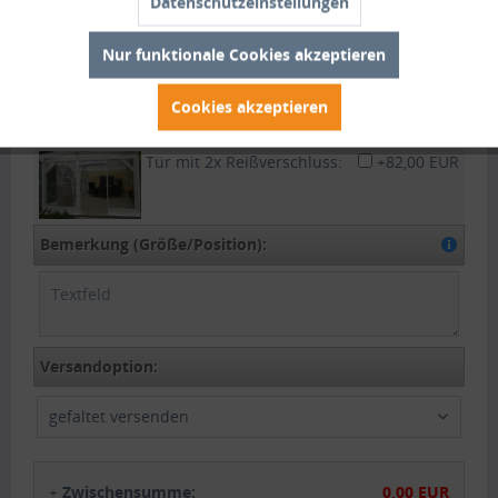
Datenschutzeinstellungen
wird.
Nur funktionale Cookies akzeptieren
Plane mittels
+28,00 EUR
Schnallriemen zum
Cookies akzeptieren
aufrollen :
Tür mit 2x Reißverschluss:
+82,00 EUR
Bemerkung (Größe/Position):
Versandoption:
gefaltet versenden
+
Zwischensumme:
0,00 EUR