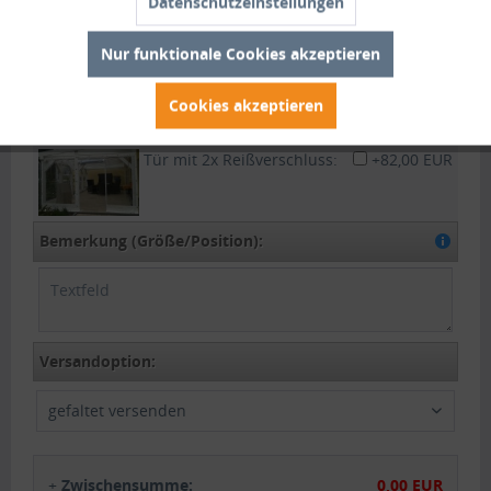
Datenschutzeinstellungen
wird.
Nur funktionale Cookies akzeptieren
Plane mittels
+28,00 EUR
Schnallriemen zum
Cookies akzeptieren
aufrollen :
Tür mit 2x Reißverschluss:
+82,00 EUR
Bemerkung (Größe/Position):
Versandoption:
gefaltet versenden
+
Zwischensumme:
0,00 EUR